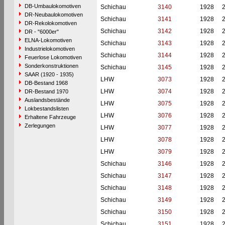
DB-Umbaulokomotiven
Schichau
3140
1928
DR-Neubaulokomotiven
Schichau
3141
1928
DR-Rekolokomotiven
Schichau
3142
1928
DR - "6000er"
ELNA-Lokomotiven
Schichau
3143
1928
Industrielokomotiven
Schichau
3144
1928
Feuerlose Lokomotiven
Sonderkonstruktionen
Schichau
3145
1928
SAAR (1920 - 1935)
LHW
3073
1928
DB-Bestand 1968
LHW
3074
1928
DR-Bestand 1970
Auslandsbestände
LHW
3075
1928
Lokbestandslisten
LHW
3076
1928
Erhaltene Fahrzeuge
Zerlegungen
LHW
3077
1928
LHW
3078
1928
LHW
3079
1928
Schichau
3146
1928
Schichau
3147
1928
Schichau
3148
1928
Schichau
3149
1928
Schichau
3150
1928
Schichau
3151
1928