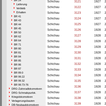
BR 24
Schichau
3121
1927
Lieferung
Schichau
3122
1927
Verbleib
Erhalten
Schichau
3123
1927
BR 41
Schichau
3124
1927
BR 43
Schichau
3125
1927
BR 44
BR 45
Schichau
3126
1928
BR 50
Schichau
3127
1928
BR 62
BR 64
Schichau
3128
1928
BR 71
Schichau
3129
1928
BR 80
Schichau
3130
1928
BR 81
BR 84
Schichau
3131
1928
BR 85
Schichau
3132
1928
BR 86
BR 87
Schichau
3133
1928
BR 89.0
Schichau
3134
1928
BR 99.22
BR 99.32
Schichau
3135
1928
BR 99.73-76
Schichau
3136
1928
DRG-Zahnradlokomotiven
Schichau
3137
1928
DRG-Schmalspurlok.
Kriegslokomotiven
Schichau
3138
1928
Verlagerungsbauten
Schichau
3139
1928
DB-Neubaulokomotiven