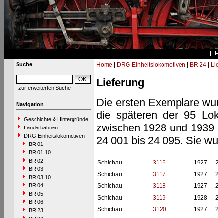
Suche
Home
|
DRG-Einheitslokomotiven
|
BR 24
|
Li
Lieferung
zur erweiterten Suche
Die ersten Exemplare wu
Navigation
die späteren der 95 Lok
Geschichte & Hintergründe
zwischen 1928 und 1939 
Länderbahnen
DRG-Einheitslokomotiven
24 001 bis 24 095. Sie wu
BR 01
BR 01.10
BR 02
Schichau
3116
1927
BR 03
Schichau
3117
1927
BR 03.10
BR 04
Schichau
3118
1927
BR 05
Schichau
3119
1928
BR 06
Schichau
3120
1927
BR 23