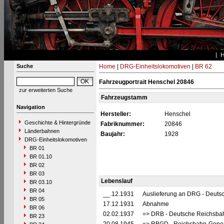
Suche
Home
|
DRG-Einheitslokomotiven
|
BR 62
Fahrzeugportrait Henschel 20846
zur erweiterten Suche
Fahrzeugstamm
Navigation
Hersteller:
Henschel
Geschichte & Hintergründe
Fabriknummer:
20846
Länderbahnen
Baujahr:
1928
DRG-Einheitslokomotiven
BR 01
BR 01.10
BR 02
BR 03
Lebenslauf
BR 03.10
BR 04
__.12.1931
Auslieferung an DRG - Deutsc
BR 05
17.12.1931
Abnahme
BR 06
02.02.1937
=> DRB - Deutsche Reichsbah
BR 23