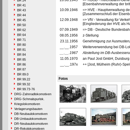
20.08.1945
=> RBGD - Reichsbahn-General
BR 24
[Eisenbahnverwaltung der brit
BR 41
10.09.1946
=> HVE - Hauptverwaltung de
BR 43
[Zusammenschluß der Eisenba
BR 44
12.09.1948
=> VfV - Verwaltung für Verke
BR 45
[Eingliederung der HVE als Ha
BR 50
07.09.1949
=> DB - Deutsche Bundesbahn
BR 62
BR 64
08.05.1956
z-Stellung
BR 71
23.11.1956
Genehmigung zur Ausmusterun
BR 80
__.__.1957
Weiterverwendung bei DB-Lokf
BR 81
__.__.1967
Abstellung im DB-Ausbesseru
BR 84
11.05.1970
an Paul Jost GmbH, Duisburg 
BR 85
__.__.197x
++ [Jost, Mülheim (Ruhr)-Spel
BR 86
BR 87
BR 89.0
Fotos
BR 99.22
BR 99.32
BR 99.73-76
DRG-Zahnradlokomotiven
DRG-Schmalspurlok.
Kriegslokomotiven
Verlagerungsbauten
DB-Neubaulokomotiven
DB-Umbaulokomotiven
DR-Neubaulokomotiven
DR-Rekolokomotiven