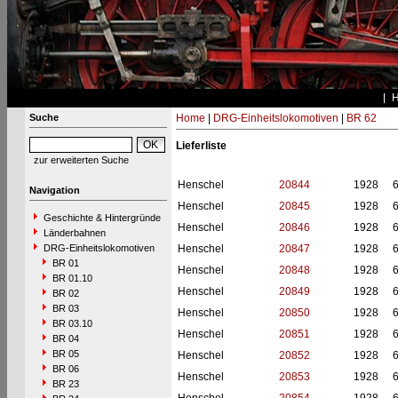
Suche
Home
|
DRG-Einheitslokomotiven
|
BR 62
Lieferliste
zur erweiterten Suche
Henschel
20844
1928
Navigation
Henschel
20845
1928
Geschichte & Hintergründe
Henschel
20846
1928
Länderbahnen
DRG-Einheitslokomotiven
Henschel
20847
1928
BR 01
Henschel
20848
1928
BR 01.10
Henschel
20849
1928
BR 02
BR 03
Henschel
20850
1928
BR 03.10
Henschel
20851
1928
BR 04
BR 05
Henschel
20852
1928
BR 06
Henschel
20853
1928
BR 23