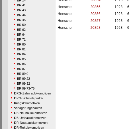
Henschel
20854
1928
BR 24
BR 41
Henschel
20855
1928
BR 43
Henschel
20856
1928
BR 44
BR 45
Henschel
20857
1928
BR 50
Henschel
20858
1928
BR 62
BR 64
BR 71
BR 80
BR 81
BR 84
BR 85
BR 86
BR 87
BR 89.0
BR 99.22
BR 99.32
BR 99.73-76
DRG-Zahnradlokomotiven
DRG-Schmalspurlok.
Kriegslokomotiven
Verlagerungsbauten
DB-Neubaulokomotiven
DB-Umbaulokomotiven
DR-Neubaulokomotiven
DR-Rekolokomotiven