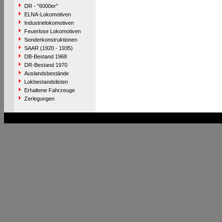
DR - "6000er"
ELNA-Lokomotiven
Industrielokomotiven
Feuerlose Lokomotiven
Sonderkonstruktionen
SAAR (1920 - 1935)
DB-Bestand 1968
DR-Bestand 1970
Auslandsbestände
Lokbestandslisten
Erhaltene Fahrzeuge
Zerlegungen