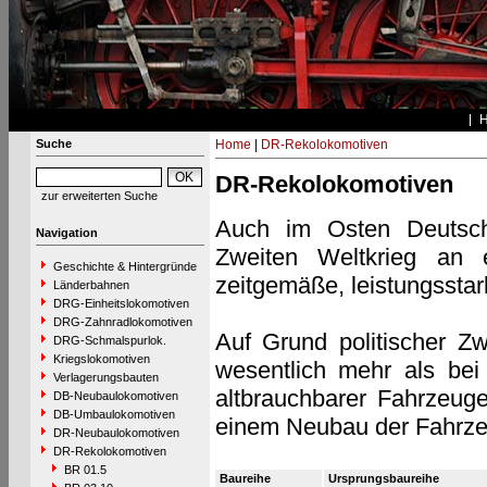
Suche
Home
|
DR-Rekolokomotiven
DR-Rekolokomotiven
zur erweiterten Suche
Auch im Osten Deutsch
Navigation
Zweiten Weltkrieg an e
Geschichte & Hintergründe
zeitgemäße, leistungssta
Länderbahnen
DRG-Einheitslokomotiven
DRG-Zahnradlokomotiven
Auf Grund politischer 
DRG-Schmalspurlok.
Kriegslokomotiven
wesentlich mehr als bei
Verlagerungsbauten
altbrauchbarer Fahrzeuge
DB-Neubaulokomotiven
DB-Umbaulokomotiven
einem Neubau der Fahrze
DR-Neubaulokomotiven
DR-Rekolokomotiven
BR 01.5
Baureihe
Ursprungsbaureihe