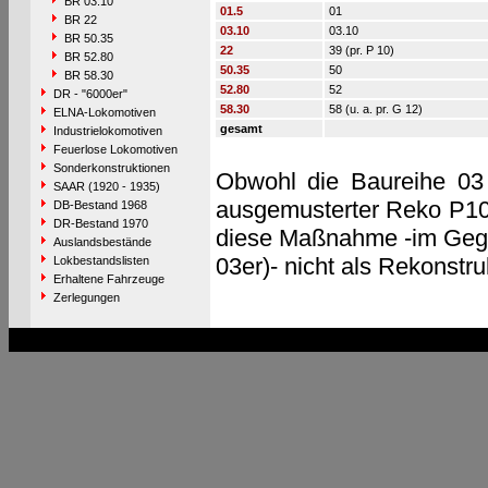
BR 03.10
01.5
01
BR 22
03.10
03.10
BR 50.35
22
39 (pr. P 10)
BR 52.80
50.35
50
BR 58.30
52.80
52
DR - "6000er"
58.30
58 (u. a. pr. G 12)
ELNA-Lokomotiven
gesamt
Industrielokomotiven
Feuerlose Lokomotiven
Sonderkonstruktionen
Obwohl die Baureihe 03
SAAR (1920 - 1935)
ausgemusterter Reko P10e
DB-Bestand 1968
DR-Bestand 1970
diese Maßnahme -im Gege
Auslandsbestände
03er)- nicht als Rekonstru
Lokbestandslisten
Erhaltene Fahrzeuge
Zerlegungen