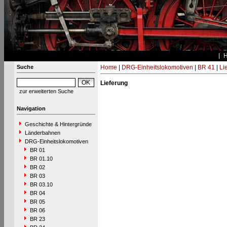
Suche
Home
|
DRG-Einheitslokomotiven
|
BR 41
|
Li
Lieferung
zur erweiterten Suche
Navigation
Geschichte & Hintergründe
Länderbahnen
DRG-Einheitslokomotiven
BR 01
BR 01.10
BR 02
BR 03
BR 03.10
BR 04
BR 05
BR 06
BR 23