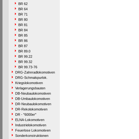
BR 62
BR 64
BR 71
BR 80
BR 81
BR 84
BR 85
BR 86
BR 87
BR 89.0
BR 99.22
BR 99.32
BR 99.73-76
DRG-Zahnradlokomotiven
DRG-Schmalspurlok.
Kriegslokomotiven
Verlagerungsbauten
DB-Neubaulokomotiven
DB-Umbaulokomotiven
DR-Neubaulokomotiven
DR-Rekolokomotiven
DR - "6000er"
ELNA-Lokomotiven
Industrielokomotiven
Feuerlose Lokomotiven
Sonderkonstruktionen