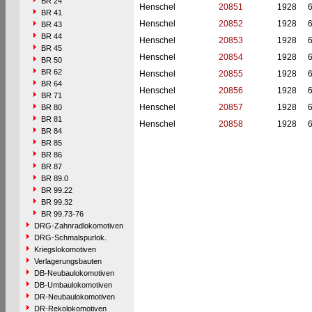
BR 24
Henschel
20851
1928
BR 41
Henschel
20852
1928
BR 43
BR 44
Henschel
20853
1928
BR 45
Henschel
20854
1928
BR 50
BR 62
Henschel
20855
1928
BR 64
Henschel
20856
1928
BR 71
Henschel
20857
1928
BR 80
BR 81
Henschel
20858
1928
BR 84
BR 85
BR 86
BR 87
BR 89.0
BR 99.22
BR 99.32
BR 99.73-76
DRG-Zahnradlokomotiven
DRG-Schmalspurlok.
Kriegslokomotiven
Verlagerungsbauten
DB-Neubaulokomotiven
DB-Umbaulokomotiven
DR-Neubaulokomotiven
DR-Rekolokomotiven