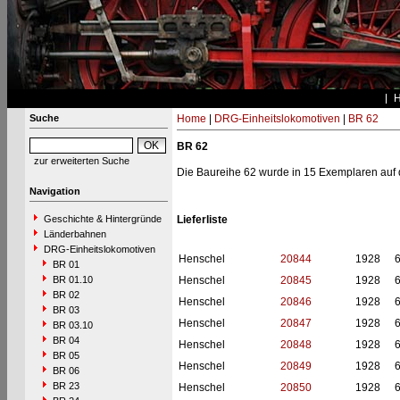
Suche
Home
|
DRG-Einheitslokomotiven
|
BR 62
BR 62
zur erweiterten Suche
Die Baureihe 62 wurde in 15 Exemplaren auf d
Navigation
Geschichte & Hintergründe
Lieferliste
Länderbahnen
DRG-Einheitslokomotiven
Henschel
20844
1928
BR 01
BR 01.10
Henschel
20845
1928
BR 02
Henschel
20846
1928
BR 03
Henschel
20847
1928
BR 03.10
BR 04
Henschel
20848
1928
BR 05
Henschel
20849
1928
BR 06
BR 23
Henschel
20850
1928