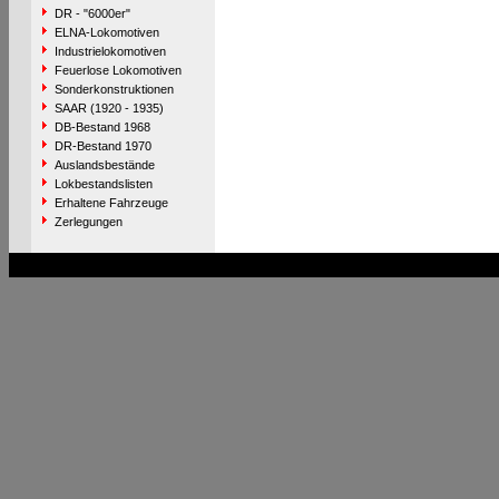
DR - "6000er"
ELNA-Lokomotiven
Industrielokomotiven
Feuerlose Lokomotiven
Sonderkonstruktionen
SAAR (1920 - 1935)
DB-Bestand 1968
DR-Bestand 1970
Auslandsbestände
Lokbestandslisten
Erhaltene Fahrzeuge
Zerlegungen