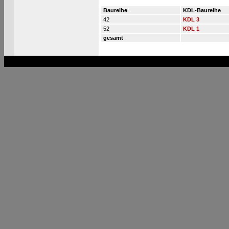
Baureihe
KDL-Baureihe
42
KDL 3
52
KDL 1
gesamt