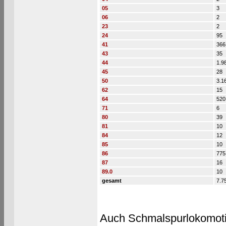
05
3
06
2
23
2
24
95
41
366
43
35
44
1.9
45
28
50
3.1
62
15
64
520
71
6
80
39
81
10
84
12
85
10
86
775
87
16
89.0
10
gesamt
7.7
Auch Schmalspurlokomotiv