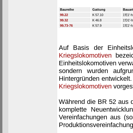
Baureihe
Gattung
Bauar
99.22
K 57.10
1'E1'-h
99.32
K 46.8
1'D1'-h
99.73-76
K 57.9
1'E1'-h
Auf Basis der Einheits
Kriegslokomotiven
bezeic
Einheitslokomotiven verw
sondern wurden aufgrun
Hintergründen entwickelt
Kriegslokomotiven
vorgest
Während die BR 52 aus de
komplette Neuentwicklu
Vereinfachungen aus (sog
Produktionsvereinfachung