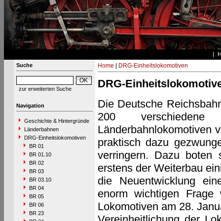
Suche
Home
|
DRG-Einheitslokomotiven
DRG-Einheitslokomotiv
zur erweiterten Suche
Die Deutsche Reichsbahn
Navigation
200 verschiedene
Geschichte & Hintergründe
Länderbahnlokomotiven vo
Länderbahnen
DRG-Einheitslokomotiven
praktisch dazu gezwungen
BR 01
verringern. Dazu boten 
BR 01.10
BR 02
erstens der Weiterbau ei
BR 03
die Neuentwicklung ein
BR 03.10
BR 04
enorm wichtigen Frage 
BR 05
Lokomotiven am 28. Janua
BR 06
BR 23
Vereinheitlichung der Lo