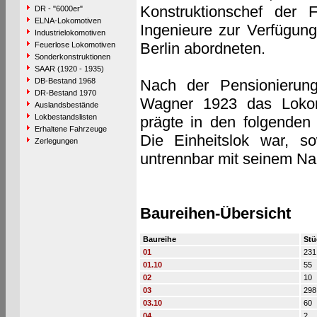
Konstruktionschef der 
DR - "6000er"
ELNA-Lokomotiven
Ingenieure zur Verfügun
Industrielokomotiven
Berlin abordneten.
Feuerlose Lokomotiven
Sonderkonstruktionen
SAAR (1920 - 1935)
DB-Bestand 1968
Nach der Pensionierun
DR-Bestand 1970
Wagner 1923 das Lokomo
Auslandsbestände
Lokbestandslisten
prägte in den folgenden
Erhaltene Fahrzeuge
Die Einheitslok war, s
Zerlegungen
untrennbar mit seinem N
Baureihen-Übersicht
Baureihe
Stü
01
231
01.10
55
02
10
03
298
03.10
60
04
2