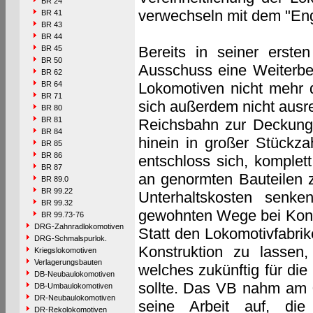
BR 24
verwechseln mit dem "E
BR 41
BR 43
BR 44
Bereits in seiner erst
BR 45
BR 50
Ausschuss eine Weiterbe
BR 62
BR 64
Lokomotiven nicht mehr 
BR 71
sich außerdem nicht ausre
BR 80
BR 81
Reichsbahn zur Deckung 
BR 84
hinein in großer Stückz
BR 85
BR 86
entschloss sich, komplet
BR 87
an genormten Bauteilen z
BR 89.0
BR 99.22
Unterhaltskosten senk
BR 99.32
gewohnten Wege bei Kons
BR 99.73-76
DRG-Zahnradlokomotiven
Statt den Lokomotivfabrik
DRG-Schmalspurlok.
Konstruktion zu lassen,
Kriegslokomotiven
Verlagerungsbauten
welches zukünftig für di
DB-Neubaulokomotiven
sollte. Das VB nahm am 
DB-Umbaulokomotiven
DR-Neubaulokomotiven
seine Arbeit auf, di
DR-Rekolokomotiven