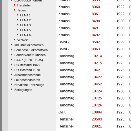
Krauss
8059
1922
ELNA-Lokomotiven
Hersteller
Krauss
8060
1922
Typen
Krauss
8061
1922
ELNA 1
ELNA 2
Krauss
8490
1930
ELNA 3
Krauss
8491
1930
ELNA 5
Krauss
8492
1930
ELNA 6
Verbleib
BMAG
9582
1929
Industrielokomotiven
BMAG
9963
1930
Feuerlose Lokomotiven
Sonderkonstruktionen
Hanomag
10214
1923
SAAR (1920 - 1935)
Hanomag
10215
1923
DB-Bestand 1968
DR-Bestand 1970
Hanomag
10421
1925
Auslandsbestände
Hanomag
10422
1925
Lokbestandslisten
Hanomag
10452
1925
Erhaltene Fahrzeuge
Zerlegungen
Hanomag
10724
1930
Hanomag
10725
1930
Hanomag
10726
1930
O&K
10994
1925
Henschel
20503
1925
Henschel
20821
1927