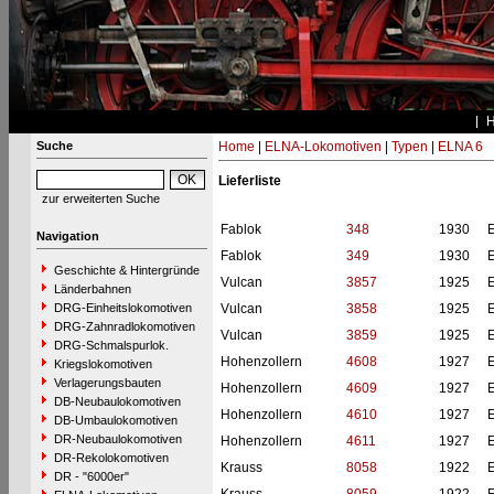
Suche
Home
|
ELNA-Lokomotiven
|
Typen
|
ELNA 6
Lieferliste
zur erweiterten Suche
Fablok
348
1930
Navigation
Fablok
349
1930
Geschichte & Hintergründe
Vulcan
3857
1925
Länderbahnen
DRG-Einheitslokomotiven
Vulcan
3858
1925
DRG-Zahnradlokomotiven
Vulcan
3859
1925
DRG-Schmalspurlok.
Hohenzollern
4608
1927
Kriegslokomotiven
Verlagerungsbauten
Hohenzollern
4609
1927
DB-Neubaulokomotiven
Hohenzollern
4610
1927
DB-Umbaulokomotiven
DR-Neubaulokomotiven
Hohenzollern
4611
1927
DR-Rekolokomotiven
Krauss
8058
1922
DR - "6000er"