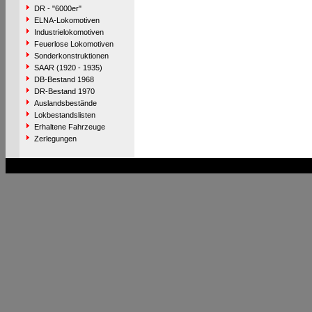
DR - "6000er"
ELNA-Lokomotiven
Industrielokomotiven
Feuerlose Lokomotiven
Sonderkonstruktionen
SAAR (1920 - 1935)
DB-Bestand 1968
DR-Bestand 1970
Auslandsbestände
Lokbestandslisten
Erhaltene Fahrzeuge
Zerlegungen