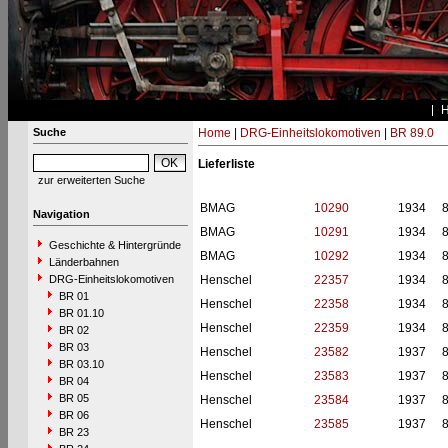
Suche
Home
|
DRG-Einheitslokomotiven
|
BR 89.0
Lieferliste
zur erweiterten Suche
BMAG
10290
1934
8
Navigation
BMAG
10291
1934
8
Geschichte & Hintergründe
BMAG
10292
1934
8
Länderbahnen
DRG-Einheitslokomotiven
Henschel
22357
1934
8
BR 01
Henschel
22358
1934
8
BR 01.10
Henschel
22359
1934
8
BR 02
BR 03
Henschel
23582
1937
8
BR 03.10
Henschel
23583
1937
8
BR 04
BR 05
Henschel
23584
1937
8
BR 06
Henschel
23585
1937
8
BR 23