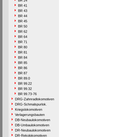
BR 24
BR 41
BR 43
BR 44
BR 45
BR 50
BR 62
BR 64
BR 71
BR 80
BR 81
BR 84
BR 85
BR 86
BR 87
BR 89.0
BR 99.22
BR 99.32
BR 99.73-76
DRG-Zahnradlokomotiven
DRG-Schmalspurlok.
Kriegslokomotiven
Verlagerungsbauten
DB-Neubaulokomotiven
DB-Umbaulokomotiven
DR-Neubaulokomotiven
DR-Rekolokomotiven