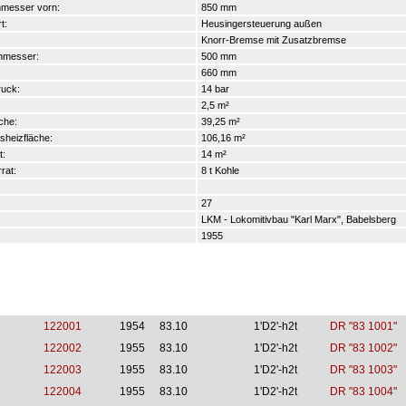
hmesser vorn:
850 mm
t:
Heusingersteuerung außen
Knorr-Bremse mit Zusatzbremse
hmesser:
500 mm
660 mm
uck:
14 bar
2,5 m²
che:
39,25 m²
heizfläche:
106,16 m²
t:
14 m²
rat:
8 t Kohle
27
LKM - Lokomitivbau "Karl Marx", Babelsberg
1955
122001
1954
83.10
1'D2'-h2t
DR "83 1001"
122002
1955
83.10
1'D2'-h2t
DR "83 1002"
122003
1955
83.10
1'D2'-h2t
DR "83 1003"
122004
1955
83.10
1'D2'-h2t
DR "83 1004"