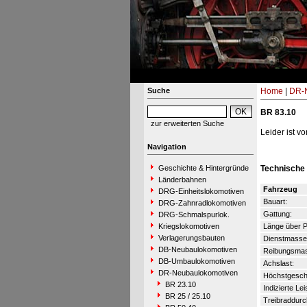
Suche
Home
|
DR-N
BR 83.10
zur erweiterten Suche
Leider ist v
Navigation
Geschichte & Hintergründe
Technische
Länderbahnen
Fahrzeug
DRG-Einheitslokomotiven
Bauart:
DRG-Zahnradlokomotiven
Gattung:
DRG-Schmalspurlok.
Kriegslokomotiven
Länge über P
Verlagerungsbauten
Dienstmasse
DB-Neubaulokomotiven
Reibungsmas
DB-Umbaulokomotiven
Achslast:
DR-Neubaulokomotiven
Höchstgeschw
BR 23.10
Indizierte Lei
BR 25 / 25.10
Treibraddur