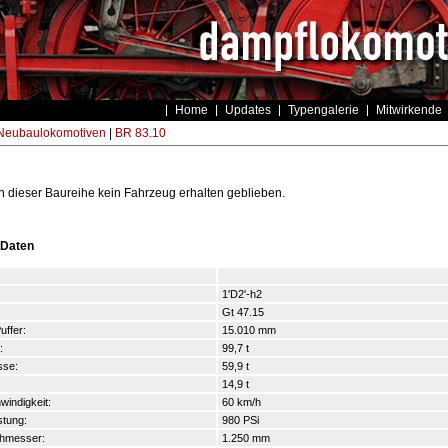
Home
Updates
Typengalerie
Mitwirkende
eubaulokomotiven
|
BR 83.10
on dieser Baureihe kein Fahrzeug erhalten geblieben.
 Daten
1'D2'-h2
Gt 47.15
uffer:
15.010 mm
:
99,7 t
se:
59,9 t
14,9 t
indigkeit:
60 km/h
stung:
980 PSi
chmesser:
1.250 mm