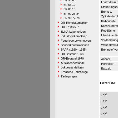
BR 50.40
Laufraddurc
BR 65.10
Steuerungsar
BR 83.10
Bremse:
BR 99.23-24
Zylinderdurc
BR 99.77-79
Kolbenhub:
DR-Rekolokomotiven
Kesselüberdr
DR - "6000er"
Rostfläche:
ELNA-Lokomotiven
Überhitzerflä
Industrielokomotiven
Verdampfungs
Feuerlose Lokomotiven
Wasservorra
Sonderkonstruktionen
SAAR (1920 - 1935)
Brennstoffvor
DB-Bestand 1968
DR-Bestand 1970
Anzahl:
Auslandsbestände
Hersteller:
Lokbestandslisten
Bauzeit:
Erhaltene Fahrzeuge
Zerlegungen
Lieferliste
LKM
LKM
LKM
LKM