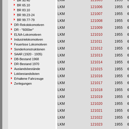
LKM
121005
1955
6
BR 50.40
BR 65.10
LKM
121006
1955
6
BR 83.10
LKM
121007
1955
6
BR 99.23-24
BR 99.77-79
LKM
121008
1955
6
DR-Rekolokomotiven
LKM
121009
1955
6
DR - "6000er"
LKM
121010
1955
6
ELNA-Lokomotiven
Industrielokomotiven
LKM
121011
1955
6
Feuerlose Lokomotiven
LKM
121012
1955
6
Sonderkonstruktionen
SAAR (1920 - 1935)
LKM
121013
1955
6
DB-Bestand 1968
LKM
121014
1955
6
DR-Bestand 1970
Auslandsbestände
LKM
121015
1955
6
Lokbestandslisten
LKM
121016
1955
6
Erhaltene Fahrzeuge
LKM
121017
1955
6
Zerlegungen
LKM
121018
1955
6
LKM
121019
1955
6
LKM
121020
1955
6
LKM
121021
1955
6
LKM
121022
1955
6
LKM
121023
1955
6