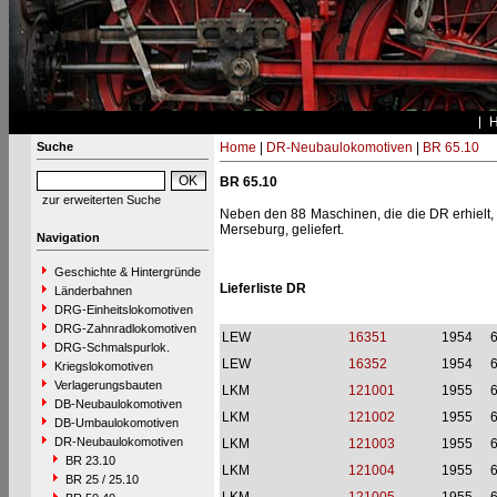
Suche
Home
|
DR-Neubaulokomotiven
|
BR 65.10
BR 65.10
zur erweiterten Suche
Neben den 88 Maschinen, die die DR erhielt
Merseburg, geliefert.
Navigation
Geschichte & Hintergründe
Lieferliste DR
Länderbahnen
DRG-Einheitslokomotiven
DRG-Zahnradlokomotiven
LEW
16351
1954
6
DRG-Schmalspurlok.
LEW
16352
1954
6
Kriegslokomotiven
Verlagerungsbauten
LKM
121001
1955
6
DB-Neubaulokomotiven
LKM
121002
1955
6
DB-Umbaulokomotiven
DR-Neubaulokomotiven
LKM
121003
1955
6
BR 23.10
LKM
121004
1955
6
BR 25 / 25.10