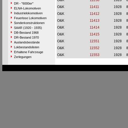
O&K
11238
1928
DR - "6000er"
O&K
11411
1928
ELNA-Lokomotiven
Industrielokomotiven
O&K
11412
1928
Feuerlose Lokomotiven
O&K
11413
1928
Sonderkonstruktionen
O&K
11414
1928
SAAR (1920 - 1935)
DB-Bestand 1968
O&K
11415
1928
DR-Bestand 1970
O&K
11551
1928
Auslandsbestände
Lokbestandslisten
O&K
11552
1928
Erhaltene Fahrzeuge
O&K
11553
1928
Zerlegungen