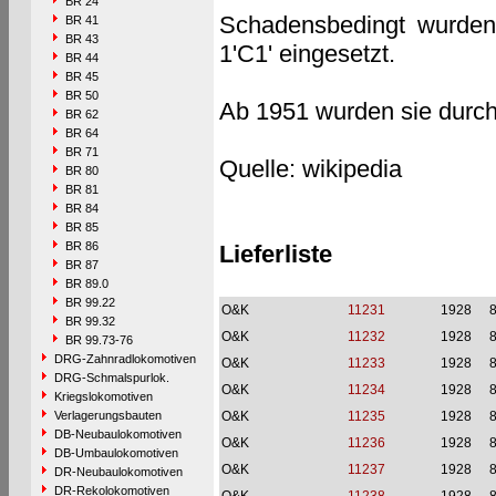
BR 24
Schadensbedingt wurden 
BR 41
BR 43
1'C1' eingesetzt.
BR 44
BR 45
BR 50
Ab 1951 wurden sie durch
BR 62
BR 64
BR 71
Quelle: wikipedia
BR 80
BR 81
BR 84
BR 85
BR 86
Lieferliste
BR 87
BR 89.0
BR 99.22
O&K
11231
1928
BR 99.32
O&K
11232
1928
BR 99.73-76
DRG-Zahnradlokomotiven
O&K
11233
1928
DRG-Schmalspurlok.
O&K
11234
1928
Kriegslokomotiven
Verlagerungsbauten
O&K
11235
1928
DB-Neubaulokomotiven
O&K
11236
1928
DB-Umbaulokomotiven
O&K
11237
1928
DR-Neubaulokomotiven
DR-Rekolokomotiven