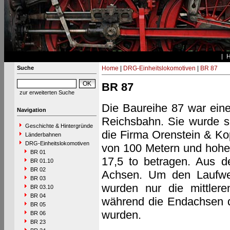
Suche
Home
|
DRG-Einheitslokomotiven
|
BR 87
BR 87
zur erweiterten Suche
Die Baureihe 87 war eine
Navigation
Reichsbahn. Sie wurde s
Geschichte & Hintergründe
die Firma Orenstein & Ko
Länderbahnen
DRG-Einheitslokomotiven
von 100 Metern und hohe 
BR 01
17,5 to betragen. Aus d
BR 01.10
BR 02
Achsen. Um den Laufwerk
BR 03
wurden nur die mittler
BR 03.10
BR 04
während die Endachsen de
BR 05
wurden.
BR 06
BR 23