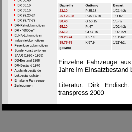
BR 50.40
BR 65.10
Baureihe
Gattung
Bauart
BR 83.10
23.10
P 35.18
1'C1'-h2t
BR 99.23-24
25 / 25.10
P 45.17/18
1'D-h2
BR 99.77-79
50.40
G 56.15
1'E-h2
DR-Rekolokomotiven
65.10
Pt 47
1'D2'-h2t
DR - "6000er"
83.10
Gt 47.15
1'D2'-h2t
ELNA-Lokomotiven
99.23-24
K 57.10
1'E1'-h2t
Industrielokomotiven
99.77-79
K 57.9
1'E1'-h2t
Feuerlose Lokomotiven
gesamt
Sonderkonstruktionen
SAAR (1920 - 1935)
Einzelne Fahrzeuge aus
DB-Bestand 1968
DR-Bestand 1970
Jahre im Einsatzbestand 
Auslandsbestände
Lokbestandslisten
Erhaltene Fahrzeuge
Literatur: Dirk Endisc
Zerlegungen
transpress 2000