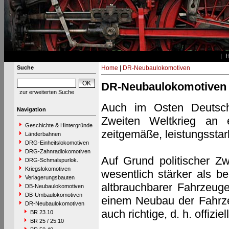
Suche
Home
|
DR-Neubaulokomotiven
DR-Neubaulokomotiven
zur erweiterten Suche
Auch im Osten Deutsch
Navigation
Zweiten Weltkrieg an e
Geschichte & Hintergründe
zeitgemäße, leistungssta
Länderbahnen
DRG-Einheitslokomotiven
DRG-Zahnradlokomotiven
Auf Grund politischer 
DRG-Schmalspurlok.
Kriegslokomotiven
wesentlich stärker als b
Verlagerungsbauten
altbrauchbarer Fahrzeuge
DB-Neubaulokomotiven
DB-Umbaulokomotiven
einem Neubau der Fahrze
DR-Neubaulokomotiven
auch richtige, d. h. offiz
BR 23.10
BR 25 / 25.10