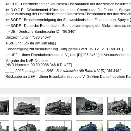
6
=> ODE - Oberdirektion der Deutschen Eisenbahnen der französisch besetzten
6
=> D.O.C.F. - Détachement d'Occupation des Chemins de Fer Français, Speyer
[nach Auflösung der Oberdirektion der Deutschen Eisenbahnen der französisch
7
=> SWDE - Betriebsvereinigung der Südwestdeutschen Eisenbahnen, Speyer [
9
=> SWDE - Deutsche Bundesbahn, Betriebsvereinigung der Südwestdeutschen
1
=> DB - Deutsche Bundesbahn [D] "86 346"
8
Umzeichnung in "086 346-4"
2
z-Stellung [Lok im Bw Ulm abg.]
2
Genehmigung zur Ausmusterung [Ulm] [gemäß Verf. HVB 21.213 Fau 901]
2
an UEF - Ulmer Eisenbahnfreunde e. V., Ulm [D] "86 346" [mit Verkaufsschreib
7
Vergabe der NVR-Nummer
[NVR-Nummer: 90 80 0086 346-8 D-UEF]
3
-
__.__.2023
Leihgabe an SAB - Schwäbische Alb Bahn e.V.
[D]
"86 346"
3
Rückgabe an UEF – Ulmer Eisenbahnfreunde e.V., Sektion Dampfnostalgie Karl