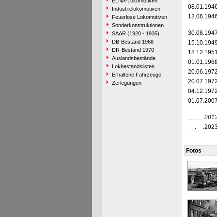
ELNA-Lokomotiven
08.01.194
Industrielokomotiven
13.06.194
Feuerlose Lokomotiven
Sonderkonstruktionen
30.08.194
SAAR (1920 - 1935)
DB-Bestand 1968
15.10.194
DR-Bestand 1970
18.12.195
Auslandsbestände
01.01.196
Lokbestandslisten
20.06.197
Erhaltene Fahrzeuge
20.07.197
Zerlegungen
04.12.197
01.07.200
__.__.201
__.__.202
Fotos