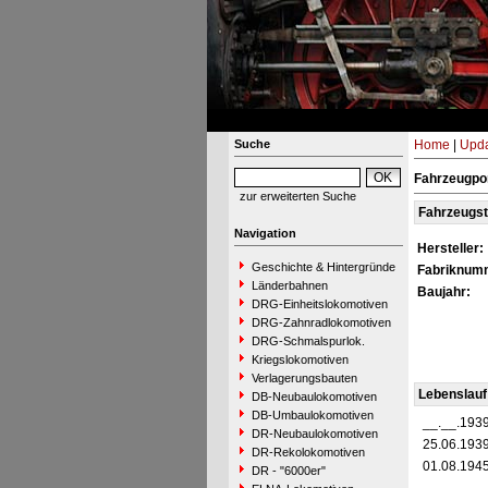
Suche
Home
|
Upda
Fahrzeugpor
zur erweiterten Suche
Fahrzeugs
Navigation
Hersteller:
Geschichte & Hintergründe
Fabriknum
Länderbahnen
Baujahr:
DRG-Einheitslokomotiven
DRG-Zahnradlokomotiven
DRG-Schmalspurlok.
Kriegslokomotiven
Verlagerungsbauten
Lebenslauf
DB-Neubaulokomotiven
DB-Umbaulokomotiven
__.__.193
DR-Neubaulokomotiven
25.06.193
DR-Rekolokomotiven
01.08.194
DR - "6000er"