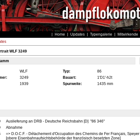
Home
Updates
Typengalerie
Mitwirkende
tes
trait WLF 3249
tamm
WLF
Typ:
86
mer:
3249
Bauart:
1'D1'-h2t
1939
Spurweite:
1435 mm
9
Auslieferung an DRB - Deutsche Reichsbahn [D] "86 346"
9
Abnahme
5
=> D.O.C.F. - Détachement d'Occupation des Chemins de Fer Français, Speyer
[obere Eisenbahnaufsichtsbehörde der französisch besetzten Zone]