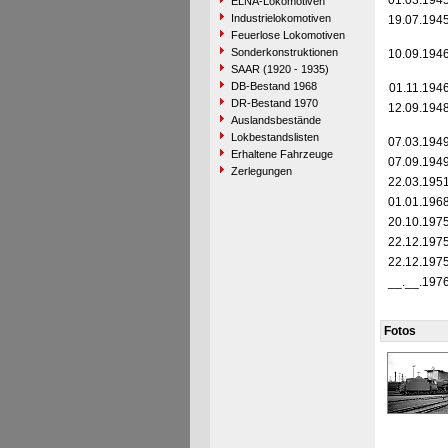
01.03.194
ELNA-Lokomotiven
Industrielokomotiven
19.07.194
Feuerlose Lokomotiven
Sonderkonstruktionen
10.09.194
SAAR (1920 - 1935)
DB-Bestand 1968
01.11.194
DR-Bestand 1970
12.09.194
Auslandsbestände
Lokbestandslisten
07.03.194
Erhaltene Fahrzeuge
07.09.194
Zerlegungen
22.03.195
01.01.196
20.10.197
22.12.197
22.12.197
__.__.197
Fotos