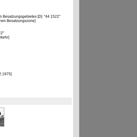
"
n Besatzungsgebietes [D] "44 1522"
chen Besatzungszone]
22"
rkehr]
2.1975]