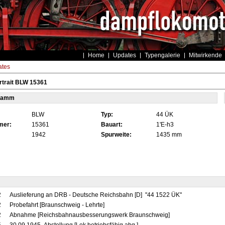
Home
Updates
Typengalerie
Mitwirkende
tes
rtrait BLW 15361
tamm
BLW
Typ:
44 ÜK
mer:
15361
Bauart:
1'E-h3
1942
Spurweite:
1435 mm
2
Auslieferung an DRB - Deutsche Reichsbahn [D] "44 1522 ÜK"
2
Probefahrt [Braunschweig - Lehrte]
2
Abnahme [Reichsbahnausbesserungswerk Braunschweig]