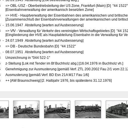
5
-
30.09.1945 Abstellung [Lok betriebsfähig abg.]
5
=> OBL-USZ - Oberbetriebsleitung der US Zone, Frankfurt (Main) [D] "44 1522
[Eisenbahnverwaltung der amerikanisch besetzten Zone]
6
=> HVE - Hauptverwaltung der Eisenbahnen des amerikanischen und britische
[Zusammenschluß der Eisenbahnverwaltungen der amerikanischen und britis
6
-
15.06.1947 Abstellung [warten auf Ausbesserung]
8
=> VfV - Verwaltung für Verkehr des vereinigten Wirtschaftsgebietes [D] "44 15
[Eingliederung der HVE als Hauptabteilung Eisenbahn in die Verwaltung für Ve
9
-
24.07.1949 Abstellung [warten auf Ausbesserung]
9
=> DB - Deutsche Bundesbahn [D] "44 1522"
1
-
08.07.1951 Abstellung [warten auf Ausbesserung]
8
Umzeichnung in "044 522-1"
5
z-Stellung [Lok mit Tender im Bf Buchholz abg.] [16.04.1976 in Buchholz vh.]
5
Genehmigung zur Ausmusterung [gemäß Verf. ZTL 200.2002 Fau 2/1 vom 22.1
5
Ausmusterung [gemäß Verf. BD Esn 21A M17 Fau 1/6]
6
++ [AW Braunschweig] [2. Halbjahr 1976, bis spätestens 31.12.1976]