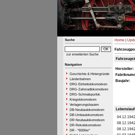
Suche
Home
|
Upda
Fahrzeugpo
zur erweiterten Suche
Fahrzeugs
Navigation
Hersteller:
Geschichte & Hintergründe
Fabriknum
Länderbahnen
Baujahr:
DRG-Einheitslokomotiven
DRG-Zahnradlokomotiven
DRG-Schmalspurlok.
Kriegslokomotiven
Verlagerungsbauten
Lebenslauf
DB-Neubaulokomotiven
DB-Umbaulokomotiven
04.12.194
DR-Neubaulokomotiven
08.12.194
DR-Rekolokomotiven
08.12.194
DR - "6000er"