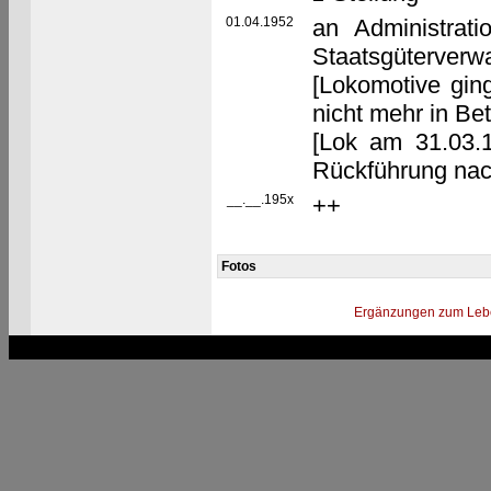
01.04.1952
an Administrat
Staatsgüterverwa
[Lokomotive gin
nicht mehr in B
[Lok am 31.03.
Rückführung nach
__.__.195x
++
Fotos
Ergänzungen zum Leb