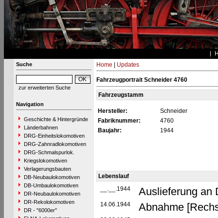
Suche
Home
|
Updates
Fahrzeugportrait Schneider 4760
zur erweiterten Suche
Fahrzeugstamm
Navigation
Hersteller:
Schneider
Geschichte & Hintergründe
Fabriknummer:
4760
Länderbahnen
Baujahr:
1944
DRG-Einheitslokomotiven
DRG-Zahnradlokomotiven
DRG-Schmalspurlok.
Kriegslokomotiven
Verlagerungsbauten
Lebenslauf
DB-Neubaulokomotiven
DB-Umbaulokomotiven
__.__.1944
Auslieferung an
DR-Neubaulokomotiven
DR-Rekolokomotiven
14.06.1944
Abnahme [Rechs
DR - "6000er"