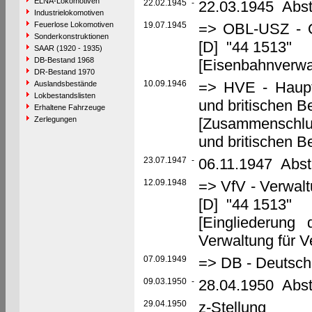
ELNA-Lokomotiven
22.02.1945
-
22.03.1945 Abst
Industrielokomotiven
Feuerlose Lokomotiven
19.07.1945
=> OBL-USZ - Ob
Sonderkonstruktionen
[D] "44 1513"
SAAR (1920 - 1935)
DB-Bestand 1968
[Eisenbahnverwa
DR-Bestand 1970
10.09.1946
=> HVE - Haupt
Auslandsbestände
Lokbestandslisten
und britischen 
Erhaltene Fahrzeuge
Zerlegungen
[Zusammenschlu
und britischen 
23.07.1947
-
06.11.1947 Abst
12.09.1948
=> VfV - Verwalt
[D] "44 1513"
[Eingliederung
Verwaltung für V
07.09.1949
=> DB - Deutsc
09.03.1950
-
28.04.1950 Abst
29.04.1950
z-Stellung