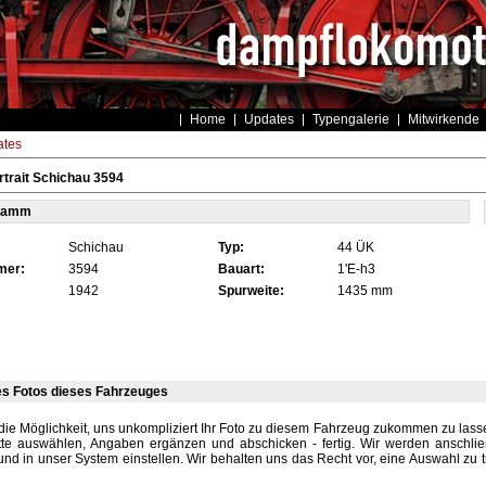
Home
Updates
Typengalerie
Mitwirkende
tes
trait Schichau 3594
tamm
Schichau
Typ:
44 ÜK
mer:
3594
Bauart:
1'E-h3
1942
Spurweite:
1435 mm
es Fotos dieses Fahrzeuges
die Möglichkeit, uns unkompliziert Ihr Foto zu diesem Fahrzeug zukommen zu lassen
tte auswählen, Angaben ergänzen und abschicken - fertig. Wir werden anschli
und in unser System einstellen. Wir behalten uns das Recht vor, eine Auswahl zu t