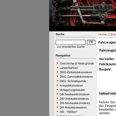
Suche
Home
|
Upda
Fahrzeugpor
zur erweiterten Suche
Fahrzeugs
Navigation
Hersteller:
Geschichte & Hintergründe
Fabriknum
Länderbahnen
Baujahr:
DRG-Einheitslokomotiven
DRG-Zahnradlokomotiven
DRG-Schmalspurlok.
Kriegslokomotiven
Verlagerungsbauten
Upload ein
DB-Neubaulokomotiven
DB-Umbaulokomotiven
Nutzen Sie 
DR-Neubaulokomotiven
der Festpla
DR-Rekolokomotiven
bearbeiten 
DR - "6000er"
werden.