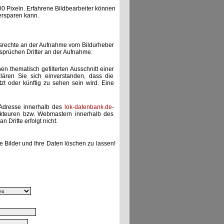
00 Pixeln. Erfahrene Bildbearbeiter können
ersparen kann.
gsrechte an der Aufnahme vom Bildurheber
nsprüchen Dritter an der Aufnahme.
nen thematisch gefilterten Ausschnitt einer
lären Sie sich einverstanden, dass die
etzt oder künftig zu sehen sein wird. Eine
-Adresse innerhalb des
lok-datenbank.de
-
akteuren bzw. Webmastern innerhalb des
 Dritte erfolgt nicht.
e Bilder und Ihre Daten löschen zu lassen!