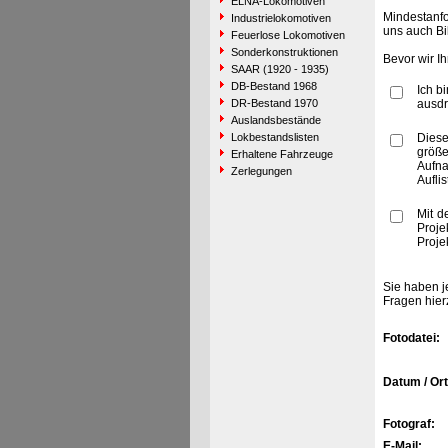
ELNA-Lokomotiven
Mindestanfo
Industrielokomotiven
uns auch Bi
Feuerlose Lokomotiven
Sonderkonstruktionen
Bevor wir I
SAAR (1920 - 1935)
DB-Bestand 1968
Ich b
DR-Bestand 1970
ausdr
Auslandsbestände
Lokbestandslisten
Diese
größe
Erhaltene Fahrzeuge
Aufn
Zerlegungen
Aufli
Mit d
Proje
Proje
Sie haben j
Fragen hier
Fotodatei:
Datum / Ort
Fotograf:
E-Mail: