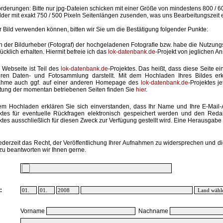
rderungen: Bitte nur jpg-Dateien schicken mit einer Größe von mindestens 800 / 6
lder mit exakt 750 / 500 Pixeln Seitenlängen zusenden, was uns Bearbeitungszeit 
hr Bild verwenden können, bitten wir Sie um die Bestätigung folgender Punkte:
in der Bildurheber (Fotograf) der hochgeladenen Fotografie bzw. habe die Nutzun
ücklich erhalten. Hiermit befreie ich das
lok-datenbank.de
-Projekt von jeglichen A
 Webseite ist Teil des
lok-datenbank.de
-Projektes. Das heißt, dass diese Seite ei
ren Daten- und Fotosammlung darstellt. Mit dem Hochladen Ihres Bildes erk
ahme auch ggf. auf einer anderen Homepage des
lok-datenbank.de
-Projektes j
stung der momentan betriebenen Seiten finden Sie
hier
.
em Hochladen erklären Sie sich einverstanden, dass Ihr Name und Ihre E-Mail
ktes für eventuelle Rückfragen elektronisch gespeichert werden und den Red
ktes ausschließlich für diesen Zweck zur Verfügung gestellt wird. Eine Herausgabe an
ederzeit das Recht, der Veröffentlichung Ihrer Aufnahmen zu widersprechen und di
zu beantworten wir Ihnen gerne.
:
Vorname
Nachname