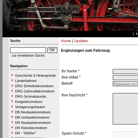
Suche
Home
|
Updates
Ergänzungen zum Fahrzeug
zur erweiterten Suche
Navigation
Ihr Name *
Geschichte & Hintergründe
Ihre eMail *
Länderbahnen
Betreff
DRG-Einheitslokomotiven
DRG-Zahnradlokomotiven
Ihre Nachricht *
DRG-Schmalspurlok.
Kriegslokomotiven
Verlagerungsbauten
DB-Neubaulokomotiven
DB-Umbaulokomotiven
DR-Neubaulokomotiven
DR-Rekolokomotiven
DR - "6000er"
Spam-Schutz *