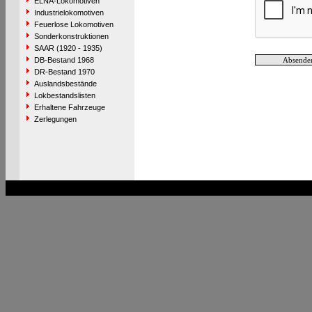
ELNA-Lokomotiven
Industrielokomotiven
Feuerlose Lokomotiven
Sonderkonstruktionen
SAAR (1920 - 1935)
DB-Bestand 1968
DR-Bestand 1970
Auslandsbestände
Lokbestandslisten
Erhaltene Fahrzeuge
Zerlegungen