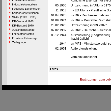
ELNA-Lokomotiven
Königliche Eisenbahndirektio
Industrielokomotiven
__.05.1906
Umzeichnung in "Altona 6175
Feuerlose Lokomotiven
__.11.1918
=> ED Altona - Preußische St
Sonderkonstruktionen
01.04.1920
=> DR - Reichseisenbahnen d
SAAR (1920 - 1935)
01.09.1924
=> DRG - Deutsche Reichsbah
DB-Bestand 1968
28.02.1926
Umzeichnung in "89 7387"
DR-Bestand 1970
Auslandsbestände
02.02.1937
=> DRB - Deutsche Reichsbah
Lokbestandslisten
08.12.1944
Ausmusterung [Kriegsverlust]
Erhaltene Fahrzeuge
[nachträglich]
Zerlegungen
__.__.1944
an MPS - Ministerstvo putej 
__.02.1951
Außerdienststellung
Verbleib unbekannt
Fotos
Ergänzungen zum Leb