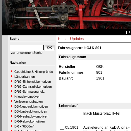
Suche
Home
|
Updates
Fahrzeugportrait O&K 801
zur erweiterten Suche
Fahrzeugstamm
Navigation
Hersteller:
O&K
Geschichte & Hintergründe
Fabriknummer:
801
Länderbahnen
Baujahr:
1901
DRG-Einheitslokomotiven
DRG-Zahnradlokomotiven
DRG-Schmalspurlok.
Kriegslokomotiven
Verlagerungsbauten
Lebenslauf
DB-Neubaulokomotiven
DB-Umbaulokomotiven
[nach Musterblatt III-4e]
DR-Neubaulokomotiven
DR-Rekolokomotiven
DR - "6000er"
__.05.1901
Auslieferung an KED Altona -