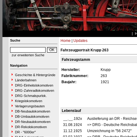
Suche
Home
|
Updates
Fahrzeugportrait Krupp 263
zur erweiterten Suche
Fahrzeugstamm
Navigation
Hersteller:
Krupp
Geschichte & Hintergründe
Fabriknummer:
263
Länderbahnen
Baujahr:
1921
DRG-Einheitslokomotiven
DRG-Zahnradlokomotiven
DRG-Schmalspurlok.
Kriegslokomotiven
Verlagerungsbauten
Lebenslauf
DB-Neubaulokomotiven
DB-Umbaulokomotiven
__.__.192x
Auslieferung an DR - Reichs
DR-Neubaulokomotiven
31.08.1924
=> DRG - Deutsche Reichsbah
DR-Rekolokomotiven
11.12.1925
Umzeichnung in "56 2472"
DR - "6000er"