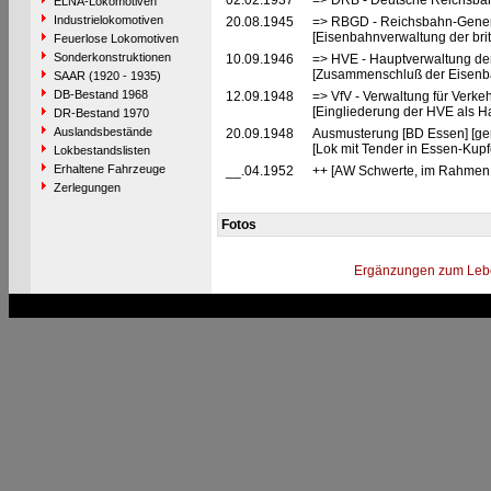
02.02.1937
=> DRB - Deutsche Reichsbah
ELNA-Lokomotiven
Industrielokomotiven
20.08.1945
=> RBGD - Reichsbahn-General
[Eisenbahnverwaltung der brit
Feuerlose Lokomotiven
Sonderkonstruktionen
10.09.1946
=> HVE - Hauptverwaltung de
[Zusammenschluß der Eisenba
SAAR (1920 - 1935)
DB-Bestand 1968
12.09.1948
=> VfV - Verwaltung für Verke
[Eingliederung der HVE als Ha
DR-Bestand 1970
Auslandsbestände
20.09.1948
Ausmusterung [BD Essen] [ge
[Lok mit Tender in Essen-Kup
Lokbestandslisten
Erhaltene Fahrzeuge
__.04.1952
++ [AW Schwerte, im Rahmen 
Zerlegungen
Fotos
Ergänzungen zum Leb