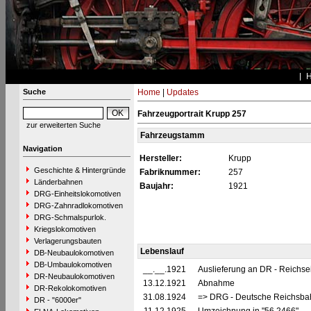
Suche
Home
|
Updates
Fahrzeugportrait Krupp 257
zur erweiterten Suche
Fahrzeugstamm
Navigation
Hersteller:
Krupp
Geschichte & Hintergründe
Fabriknummer:
257
Länderbahnen
Baujahr:
1921
DRG-Einheitslokomotiven
DRG-Zahnradlokomotiven
DRG-Schmalspurlok.
Kriegslokomotiven
Verlagerungsbauten
Lebenslauf
DB-Neubaulokomotiven
DB-Umbaulokomotiven
__.__.1921
Auslieferung an DR - Reichs
DR-Neubaulokomotiven
13.12.1921
Abnahme
DR-Rekolokomotiven
31.08.1924
=> DRG - Deutsche Reichsbah
DR - "6000er"