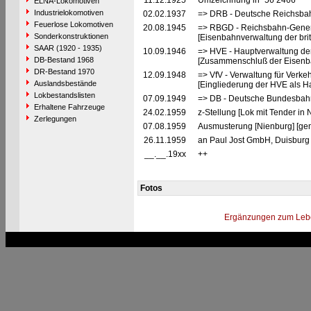
11.12.1925
Umzeichnung in "56 2466"
ELNA-Lokomotiven
Industrielokomotiven
02.02.1937
=> DRB - Deutsche Reichsbah
Feuerlose Lokomotiven
20.08.1945
=> RBGD - Reichsbahn-General
Sonderkonstruktionen
[Eisenbahnverwaltung der brit
SAAR (1920 - 1935)
10.09.1946
=> HVE - Hauptverwaltung de
DB-Bestand 1968
[Zusammenschluß der Eisenba
DR-Bestand 1970
12.09.1948
=> VfV - Verwaltung für Verke
Auslandsbestände
[Eingliederung der HVE als Ha
Lokbestandslisten
07.09.1949
=> DB - Deutsche Bundesbah
Erhaltene Fahrzeuge
24.02.1959
z-Stellung [Lok mit Tender in 
Zerlegungen
07.08.1959
Ausmusterung [Nienburg] [ge
26.11.1959
an Paul Jost GmbH, Duisburg 
__.__.19xx
++
Fotos
Ergänzungen zum Leb