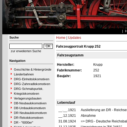
Suche
Home
|
Updates
Fahrzeugportrait Krupp 252
zur erweiterten Suche
Fahrzeugstamm
Navigation
Hersteller:
Krupp
Geschichte & Hintergründe
Fabriknummer:
252
Länderbahnen
Baujahr:
1921
DRG-Einheitslokomotiven
DRG-Zahnradlokomotiven
DRG-Schmalspurlok.
Kriegslokomotiven
Verlagerungsbauten
Lebenslauf
DB-Neubaulokomotiven
DB-Umbaulokomotiven
__.__.1921
Auslieferung an DR - Reichs
DR-Neubaulokomotiven
__.12.1921
Abnahme
DR-Rekolokomotiven
31.08.1924
=> DRG - Deutsche Reichsbah
DR - "6000er"