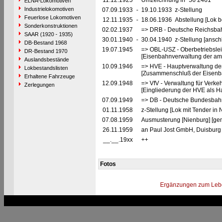
11.12.1925
Umzeichnung in "56 2461"
ELNA-Lokomotiven
Industrielokomotiven
07.09.1933
-
19.10.1933 z-Stellung
Feuerlose Lokomotiven
12.11.1935
-
18.06.1936 Abstellung [Lok be
Sonderkonstruktionen
02.02.1937
=> DRB - Deutsche Reichsbah
SAAR (1920 - 1935)
30.01.1940
-
30.04.1940 z-Stellung [ansch
DB-Bestand 1968
19.07.1945
=> OBL-USZ - Oberbetriebslei
DR-Bestand 1970
[Eisenbahnverwaltung der ame
Auslandsbestände
10.09.1946
=> HVE - Hauptverwaltung de
Lokbestandslisten
[Zusammenschluß der Eisenba
Erhaltene Fahrzeuge
12.09.1948
=> VfV - Verwaltung für Verke
Zerlegungen
[Eingliederung der HVE als Ha
07.09.1949
=> DB - Deutsche Bundesbah
01.11.1958
z-Stellung [Lok mit Tender in 
07.08.1959
Ausmusterung [Nienburg] [ge
26.11.1959
an Paul Jost GmbH, Duisburg 
__.__.19xx
++
Fotos
Ergänzungen zum Leb