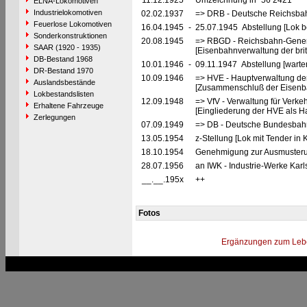
11.12.1925
Umzeichnung in "56 2421"
ELNA-Lokomotiven
Industrielokomotiven
02.02.1937
=> DRB - Deutsche Reichsbah
Feuerlose Lokomotiven
16.04.1945
-
25.07.1945 Abstellung [Lok be
Sonderkonstruktionen
20.08.1945
=> RBGD - Reichsbahn-General
SAAR (1920 - 1935)
[Eisenbahnverwaltung der brit
DB-Bestand 1968
10.01.1946
-
09.11.1947 Abstellung [warte
DR-Bestand 1970
10.09.1946
=> HVE - Hauptverwaltung de
Auslandsbestände
[Zusammenschluß der Eisenba
Lokbestandslisten
12.09.1948
=> VfV - Verwaltung für Verke
Erhaltene Fahrzeuge
[Eingliederung der HVE als Ha
Zerlegungen
07.09.1949
=> DB - Deutsche Bundesbah
13.05.1954
z-Stellung [Lok mit Tender in
18.10.1954
Genehmigung zur Ausmusterun
28.07.1956
an IWK - Industrie-Werke Kar
__.__.195x
++
Fotos
Ergänzungen zum Leb