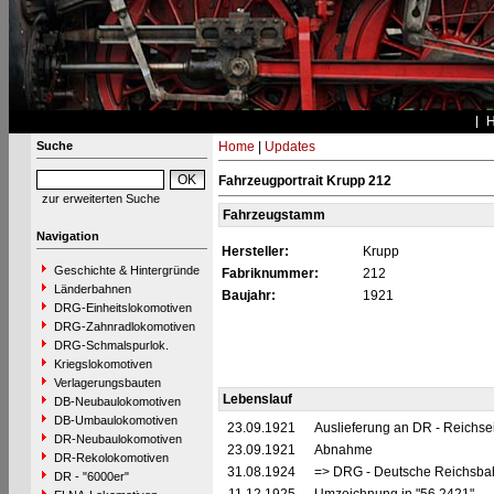
Suche
Home
|
Updates
Fahrzeugportrait Krupp 212
zur erweiterten Suche
Fahrzeugstamm
Navigation
Hersteller:
Krupp
Geschichte & Hintergründe
Fabriknummer:
212
Länderbahnen
Baujahr:
1921
DRG-Einheitslokomotiven
DRG-Zahnradlokomotiven
DRG-Schmalspurlok.
Kriegslokomotiven
Verlagerungsbauten
Lebenslauf
DB-Neubaulokomotiven
DB-Umbaulokomotiven
23.09.1921
Auslieferung an DR - Reichs
DR-Neubaulokomotiven
23.09.1921
Abnahme
DR-Rekolokomotiven
31.08.1924
=> DRG - Deutsche Reichsbah
DR - "6000er"