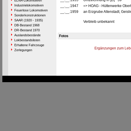
__.__.1935
Umzeichnung in [D] "39"
ELNA-Lokomotiven
Industrielokomotiven
__.__.1947
=> HOAG - Hüttenwerke Ober
Feuerlose Lokomotiven
__.__.1959
an Erzgrube Altenstadt, Geisl
Sonderkonstruktionen
SAAR (1920 - 1935)
Verbleib unbekannt
DB-Bestand 1968
DR-Bestand 1970
Auslandsbestände
Fotos
Lokbestandslisten
Erhaltene Fahrzeuge
Ergänzungen zum Leb
Zerlegungen