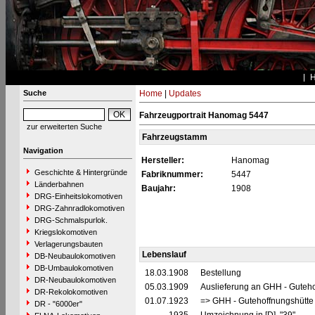
Suche
Home
|
Updates
Fahrzeugportrait Hanomag 5447
zur erweiterten Suche
Fahrzeugstamm
Navigation
Hersteller:
Hanomag
Geschichte & Hintergründe
Fabriknummer:
5447
Länderbahnen
Baujahr:
1908
DRG-Einheitslokomotiven
DRG-Zahnradlokomotiven
DRG-Schmalspurlok.
Kriegslokomotiven
Verlagerungsbauten
Lebenslauf
DB-Neubaulokomotiven
DB-Umbaulokomotiven
18.03.1908
Bestellung
DR-Neubaulokomotiven
05.03.1909
Auslieferung an GHH - Guteho
DR-Rekolokomotiven
01.07.1923
=> GHH - Gutehoffnungshütte
DR - "6000er"