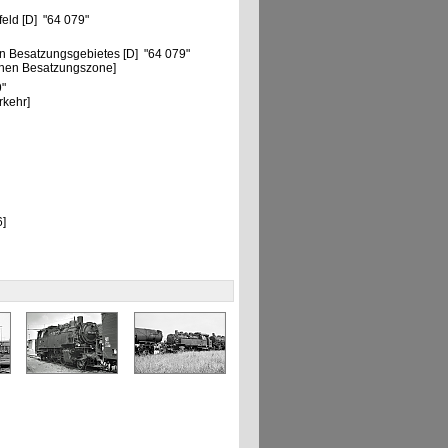
eld [D] "64 079"
n Besatzungsgebietes [D] "64 079"
chen Besatzungszone]
9"
rkehr]
]