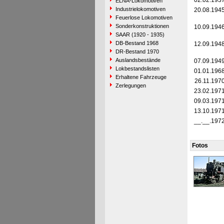
02.02.193
ELNA-Lokomotiven
Industrielokomotiven
20.08.194
Feuerlose Lokomotiven
Sonderkonstruktionen
10.09.194
SAAR (1920 - 1935)
DB-Bestand 1968
12.09.194
DR-Bestand 1970
Auslandsbestände
07.09.194
Lokbestandslisten
01.01.196
Erhaltene Fahrzeuge
26.11.197
Zerlegungen
23.02.197
09.03.197
13.10.197
__.__.197
Fotos