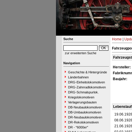
Suche
Home
|
Upda
Fahrzeugpor
zur erweiterten Suche
Fahrzeugs
Navigation
Hersteller:
Geschichte & Hintergründe
Fabriknum
Länderbahnen
Baujahr:
DRG-Einheitslokomotiven
DRG-Zahnradlokomotiven
DRG-Schmalspurlok.
Kriegslokomotiven
Verlagerungsbauten
Lebenslauf
DB-Neubaulokomotiven
DB-Umbaulokomotiven
19.06.192
DR-Neubaulokomotiven
08.06.192
DR-Rekolokomotiven
21.06.192
DR - "6000er"