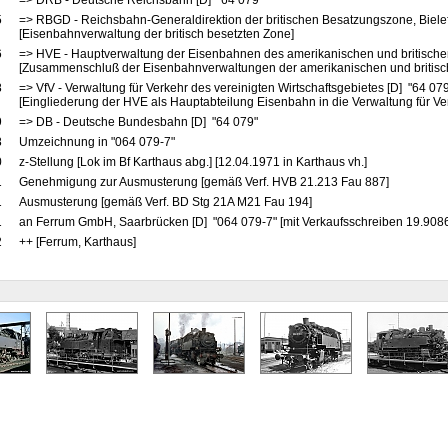
7
=> DRB - Deutsche Reichsbahn [D] "64 079"
5
=> RBGD - Reichsbahn-Generaldirektion der britischen Besatzungszone, Bielef
[Eisenbahnverwaltung der britisch besetzten Zone]
6
=> HVE - Hauptverwaltung der Eisenbahnen des amerikanischen und britische
[Zusammenschluß der Eisenbahnverwaltungen der amerikanischen und britis
8
=> VfV - Verwaltung für Verkehr des vereinigten Wirtschaftsgebietes [D] "64 07
[Eingliederung der HVE als Hauptabteilung Eisenbahn in die Verwaltung für Ve
9
=> DB - Deutsche Bundesbahn [D] "64 079"
8
Umzeichnung in "064 079-7"
0
z-Stellung [Lok im Bf Karthaus abg.] [12.04.1971 in Karthaus vh.]
1
Genehmigung zur Ausmusterung [gemäß Verf. HVB 21.213 Fau 887]
1
Ausmusterung [gemäß Verf. BD Stg 21A M21 Fau 194]
1
an Ferrum GmbH, Saarbrücken [D] "064 079-7" [mit Verkaufsschreiben 19.9086
2
++ [Ferrum, Karthaus]