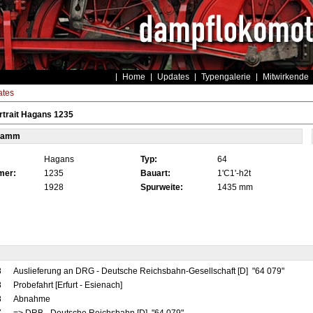
Home
Updates
Typengalerie
Mitwirkende
tes
trait Hagans 1235
tamm
Hagans
Typ:
64
mer:
1235
Bauart:
1'C1'-h2t
1928
Spurweite:
1435 mm
8
Auslieferung an DRG - Deutsche Reichsbahn-Gesellschaft [D] "64 079"
8
Probefahrt [Erfurt - Esienach]
8
Abnahme