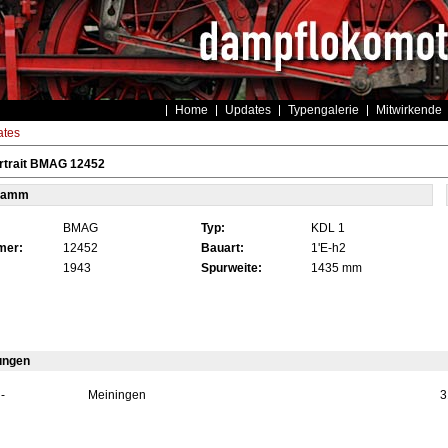
Home
Updates
Typengalerie
Mitwirkende
tes
rtrait BMAG 12452
tamm
BMAG
Typ:
KDL 1
mer:
12452
Bauart:
1'E-h2
1943
Spurweite:
1435 mm
ungen
-
Meiningen
3