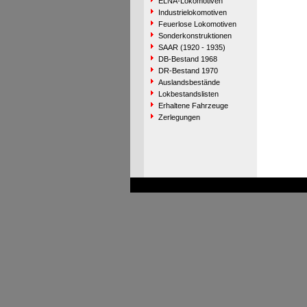
ELNA-Lokomotiven
Industrielokomotiven
Feuerlose Lokomotiven
Sonderkonstruktionen
SAAR (1920 - 1935)
DB-Bestand 1968
DR-Bestand 1970
Auslandsbestände
Lokbestandslisten
Erhaltene Fahrzeuge
Zerlegungen