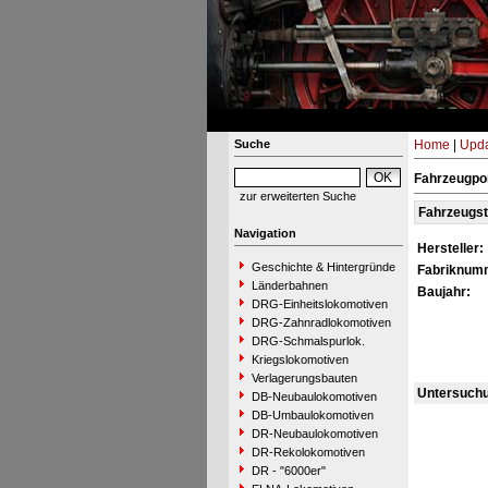
Suche
Home
|
Upda
Fahrzeugpo
zur erweiterten Suche
Fahrzeugs
Navigation
Hersteller:
Geschichte & Hintergründe
Fabriknum
Länderbahnen
Baujahr:
DRG-Einheitslokomotiven
DRG-Zahnradlokomotiven
DRG-Schmalspurlok.
Kriegslokomotiven
Verlagerungsbauten
Untersuch
DB-Neubaulokomotiven
DB-Umbaulokomotiven
DR-Neubaulokomotiven
DR-Rekolokomotiven
DR - "6000er"