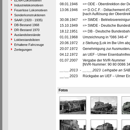
ELNA-Lokomotiven
08.01.1946
=> ODE - Oberdirektion der D
Industrielokomotiven
13.06.1946
=> D.O.C.F. - Détachement d'
Feuerlose Lokomotiven
[nach Auflösung der Oberdire
Sonderkonstruktionen
30.08.1947
=> SWDE - Betriebsvereinigu
SAAR (1920 - 1935)
DB-Bestand 1968
15.10.1949
=> SWDE - Deutsche Bundesba
DR-Bestand 1970
18.12.1951
=> DB - Deutsche Bundesbahn
Auslandsbestände
01.01.1968
Umzeichnung in "086 346-4"
Lokbestandslisten
20.06.1972
z-Stellung [Lok im Bw Ulm abg
Erhaltene Fahrzeuge
20.07.1972
Genehmigung zur Ausmusterun
Zerlegungen
04.12.1972
an UEF - Ulmer Eisenbahnfreun
01.07.2007
Vergabe der NVR-Nummer
[NVR-Nummer: 90 80 0086 3
__.__.2013
-
__.__.2023
Leihgabe an SAB 
__.__.2023
Rückgabe an UEF – Ulmer Eise
Fotos