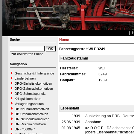
Suche
Home
Fahrzeugportrait WLF 3249
zur erweiterten Suche
Fahrzeugstamm
Navigation
Hersteller:
WLF
Geschichte & Hintergründe
Fabriknummer:
3249
Länderbahnen
Baujahr:
1939
DRG-Einheitslokomotiven
DRG-Zahnradlokomotiven
DRG-Schmalspurlok.
Kriegslokomotiven
Verlagerungsbauten
Lebenslauf
DB-Neubaulokomotiven
DB-Umbaulokomotiven
__.__.1939
Auslieferung an DRB - Deuts
DR-Neubaulokomotiven
25.06.1939
Abnahme
DR-Rekolokomotiven
01.08.1945
=> D.O.C.F. - Détachement d'
DR - "6000er"
[obere Eisenbahnaufsichtsbeh