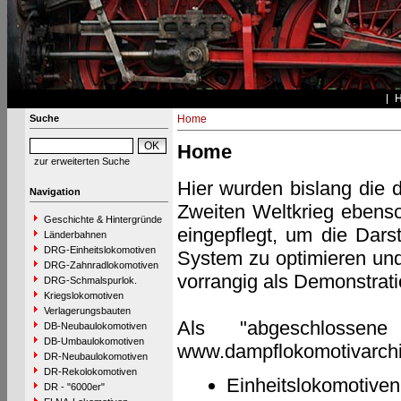
Suche
Home
Home
zur erweiterten Suche
Hier wurden bislang die 
Navigation
Zweiten Weltkrieg ebens
Geschichte & Hintergründe
eingepflegt, um die Darst
Länderbahnen
DRG-Einheitslokomotiven
System zu optimieren und 
DRG-Zahnradlokomotiven
vorrangig als Demonstrati
DRG-Schmalspurlok.
Kriegslokomotiven
Verlagerungsbauten
Als "abgeschlosse
DB-Neubaulokomotiven
DB-Umbaulokomotiven
www.dampflokomotivarchiv
DR-Neubaulokomotiven
DR-Rekolokomotiven
Einheitslokomotive
DR - "6000er"