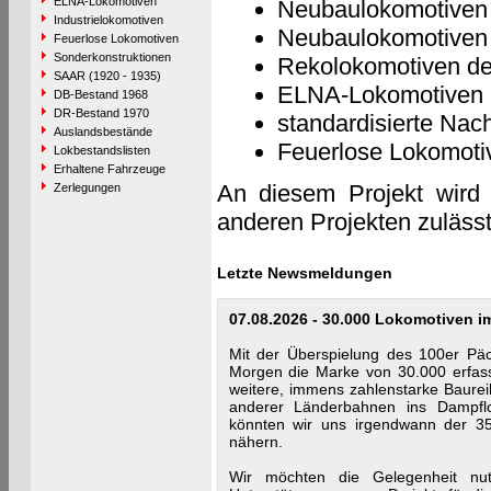
ELNA-Lokomotiven
Neubaulokomotiven
Industrielokomotiven
Neubaulokomotiven
Feuerlose Lokomotiven
Sonderkonstruktionen
Rekolokomotiven d
SAAR (1920 - 1935)
ELNA-Lokomotiven
DB-Bestand 1968
DR-Bestand 1970
standardisierte Nac
Auslandsbestände
Feuerlose Lokomoti
Lokbestandslisten
Erhaltene Fahrzeuge
An diesem Projekt wird 
Zerlegungen
anderen Projekten zulässt,
Letzte Newsmeldungen
07.08.2026 - 30.000 Lokomotiven i
Mit der Überspielung des 100er P
Morgen die Marke von 30.000 erfass
weitere, immens zahlenstarke Baure
anderer Länderbahnen ins Dampfl
könnten wir uns irgendwann der 3
nähern.
Wir möchten die Gelegenheit nu