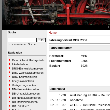
Suche
Home
Fahrzeugportrait MBK 2356
zur erweiterten Suche
Fahrzeugstamm
Navigation
Hersteller:
MBK
Geschichte & Hintergründe
Fabriknummer:
2356
Länderbahnen
Baujahr:
1928
DRG-Einheitslokomotiven
DRG-Zahnradlokomotiven
DRG-Schmalspurlok.
Kriegslokomotiven
Verlagerungsbauten
Lebenslauf
DB-Neubaulokomotiven
DB-Umbaulokomotiven
__.__.1928
Auslieferung an DRG - Deutsc
DR-Neubaulokomotiven
05.07.1928
Abnahme
DR-Rekolokomotiven
02.02.1937
=> DRB - Deutsche Reichsbah
DR - "6000er"