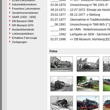
__.__.194x
=> DR - Deutsche Reichsbahn
ELNA-Lokomotiven
Industrielokomotiven
01.06.1970
Umzeichnung in "86 1001-6"
Feuerlose Lokomotiven
09.10.1971
-
12.07.1972
Einsatz als Heizlo
Sonderkonstruktionen
20.02.1977
-
06.12.1977 z-Stellung
SAAR (1920 - 1935)
01.07.1977
Übernahme in Traditionslokbe
DB-Bestand 1968
__.06.1991
Umzeichnung in "088 865-1" 
DR-Bestand 1970
__.__.1992
an VMN - Verkehrsmuseum Nü
Auslandsbestände
Lokbestandslisten
__.__.1992
Leihgabe an SEM - Sächsisch
Erhaltene Fahrzeuge
01.07.1996
=> DB Museum, Nürnberg [D]
Zerlegungen
Fotos