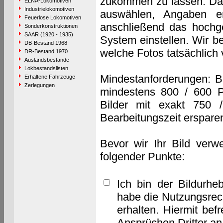
zukommen zu lassen. Das 
ELNA-Lokomotiven
Industrielokomotiven
auswählen, Angaben e
Feuerlose Lokomotiven
anschließend das hochge
Sonderkonstruktionen
SAAR (1920 - 1935)
System einstellen. Wir b
DB-Bestand 1968
welche Fotos tatsächlich
DR-Bestand 1970
Auslandsbestände
Lokbestandslisten
Mindestanforderungen: B
Erhaltene Fahrzeuge
Zerlegungen
mindestens 800 / 600 P
Bilder mit exakt 750 
Bearbeitungszeit erspare
Bevor wir Ihr Bild verw
folgender Punkte:
Ich bin der Bildurhe
habe die Nutzungsrec
erhalten. Hiermit bef
Ansprüchen Dritter a