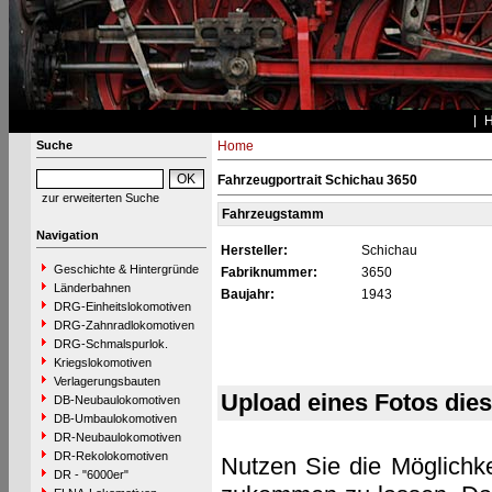
Suche
Home
Fahrzeugportrait Schichau 3650
zur erweiterten Suche
Fahrzeugstamm
Navigation
Hersteller:
Schichau
Geschichte & Hintergründe
Fabriknummer:
3650
Länderbahnen
Baujahr:
1943
DRG-Einheitslokomotiven
DRG-Zahnradlokomotiven
DRG-Schmalspurlok.
Kriegslokomotiven
Verlagerungsbauten
Upload eines Fotos die
DB-Neubaulokomotiven
DB-Umbaulokomotiven
DR-Neubaulokomotiven
DR-Rekolokomotiven
Nutzen Sie die Möglichke
DR - "6000er"