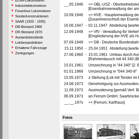
ELNA-Lokomotiven
__.05.1946
=> OBL-USZ - Oberbetriebslei
Industrielokomotiven
[Eisenbahnverwaltung der ame
Feuerlose Lokomotiven
10.09.1946
=> HVE - Hauptverwaltung de
Sonderkonstruktionen
[Zusammenschluß der Eisenba
SAAR (1920 - 1935)
16.06.1947
-
02.11.1947 Abstellung [warte
DB-Bestand 1968
12.09.1948
=> VfV - Verwaltung für Verke
DR-Bestand 1970
[Eingliederung der HVE als Ha
Auslandsbestände
07.09.1949
=> DB - Deutsche Bundesbahn 
Lokbestandslisten
Erhaltene Fahrzeuge
15.11.1950
-
25.04.1951 Abstellung [warte
Zerlegungen
27.06.1960
-
15.01.1961 Umbau durch Aus
[Rahmentausch mit 44 340 (
15.01.1961
Umzeichnung in "44 340" [2. 
01.01.1968
Umzeichnung in "044 340-8"
15.05.1973
z-Stellung [Lok mit Tender im 
24.08.1973
Genehmigung zur Ausmusteru
11.09.1973
Ausmusterung [gemäß Verf. B
06.09.1973
an Ferrum GmbH, Saarbrücken 
__.__.197x
++ [Ferrum, Karthaus]
Fotos