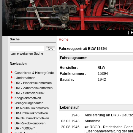
Suche
Home
Fahrzeugportrait BLW 15394
zur erweiterten Suche
Fahrzeugstamm
Navigation
Hersteller:
BLW
Geschichte & Hintergründe
Fabriknummer:
15394
Länderbahnen
Baujahr:
1942
DRG-Einheitslokomotiven
DRG-Zahnradlokomotiven
DRG-Schmalspurlok.
Kriegslokomotiven
Verlagerungsbauten
Lebenslauf
DB-Neubaulokomotiven
DB-Umbaulokomotiven
__.__.1943
Auslieferung an DRB - Deuts
DR-Neubaulokomotiven
03.02.1943
Abnahme
DR-Rekolokomotiven
20.08.1945
=> RBGD - Reichsbahn-General
DR - "6000er"
[Eisenbahnverwaltung der brit