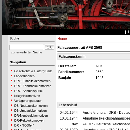
Suche
Home
Fahrzeugportrait AFB 2568
zur erweiterten Suche
Fahrzeugstamm
Navigation
Hersteller:
AFB
Geschichte & Hintergründe
Fabriknummer:
2568
Länderbahnen
Baujahr:
1943
DRG-Einheitslokomotiven
DRG-Zahnradlokomotiven
DRG-Schmalspurlok.
Kriegslokomotiven
Verlagerungsbauten
Lebenslauf
DB-Neubaulokomotiven
DB-Umbaulokomotiven
04.01.1944
Auslieferung an DRB - Deuts
DR-Neubaulokomotiven
10.01.1944
Abnahme [Reichsbahnausbes
DR-Rekolokomotiven
__.__.194x
=> DR - Deutsche Reichsbahn
DR - "6000er"