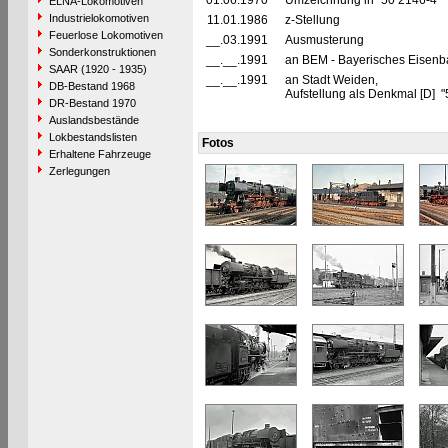
01.06.1970
Umzeichnung in "50 2146-4"
ELNA-Lokomotiven
Industrielokomotiven
11.01.1986
z-Stellung
Feuerlose Lokomotiven
__.03.1991
Ausmusterung
Sonderkonstruktionen
__.__.1991
an BEM - Bayerisches Eisenb
SAAR (1920 - 1935)
__.__.1991
an Stadt Weiden,
DB-Bestand 1968
Aufstellung als Denkmal [D]
DR-Bestand 1970
Auslandsbestände
Lokbestandslisten
Fotos
Erhaltene Fahrzeuge
Zerlegungen