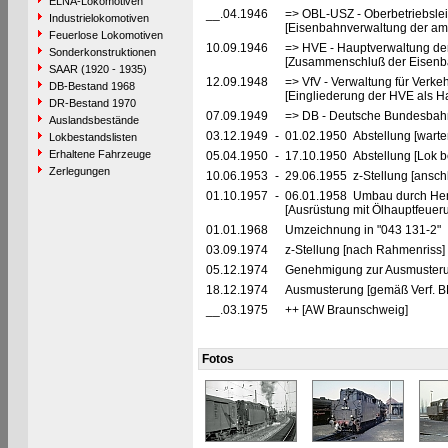
ELNA-Lokomotiven
__.04.1946
=> OBL-USZ - Oberbetriebslei
Industrielokomotiven
[Eisenbahnverwaltung der ame
Feuerlose Lokomotiven
10.09.1946
=> HVE - Hauptverwaltung de
Sonderkonstruktionen
[Zusammenschluß der Eisenba
SAAR (1920 - 1935)
12.09.1948
=> VfV - Verwaltung für Verke
DB-Bestand 1968
[Eingliederung der HVE als Ha
DR-Bestand 1970
07.09.1949
=> DB - Deutsche Bundesbahn
Auslandsbestände
03.12.1949
-
01.02.1950 Abstellung [warte
Lokbestandslisten
Erhaltene Fahrzeuge
05.04.1950
-
17.10.1950 Abstellung [Lok be
Zerlegungen
10.06.1953
-
29.06.1955 z-Stellung [ansch
01.10.1957
-
06.01.1958 Umbau durch Hen
[Ausrüstung mit Ölhauptfeuer
01.01.1968
Umzeichnung in "043 131-2"
03.09.1974
z-Stellung [nach Rahmenriss] 
05.12.1974
Genehmigung zur Ausmusteru
18.12.1974
Ausmusterung [gemäß Verf. 
__.03.1975
++ [AW Braunschweig]
Fotos