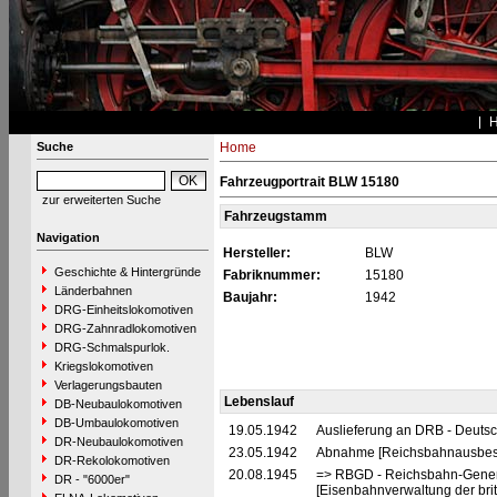
Suche
Home
Fahrzeugportrait BLW 15180
zur erweiterten Suche
Fahrzeugstamm
Navigation
Hersteller:
BLW
Geschichte & Hintergründe
Fabriknummer:
15180
Länderbahnen
Baujahr:
1942
DRG-Einheitslokomotiven
DRG-Zahnradlokomotiven
DRG-Schmalspurlok.
Kriegslokomotiven
Verlagerungsbauten
Lebenslauf
DB-Neubaulokomotiven
DB-Umbaulokomotiven
19.05.1942
Auslieferung an DRB - Deuts
DR-Neubaulokomotiven
23.05.1942
Abnahme [Reichsbahnausbes
DR-Rekolokomotiven
20.08.1945
=> RBGD - Reichsbahn-General
DR - "6000er"
[Eisenbahnverwaltung der brit