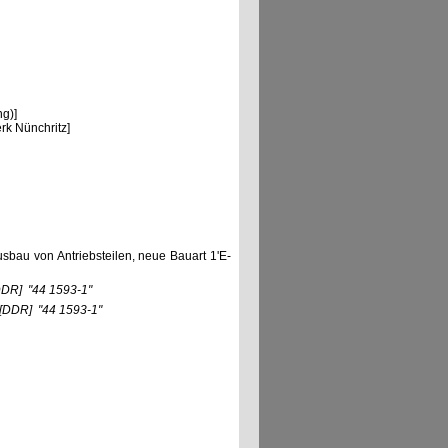
g)]
k Nünchritz]
Ausbau von Antriebsteilen, neue Bauart 1'E-
DDR]
"44 1593-1"
[DDR]
"44 1593-1"