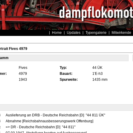
Home
Updates
Typengalerie
Mitwirkende
trait Fives 4979
tamm
Fives
Typ:
44 ÜK
mer:
4979
Bauart:
1'E-h3
1943
Spurweite:
1435 mm
3
Auslieferung an DRB - Deutsche Reichsbahn [D] "44 811 ÜK"
3
Abnahme [Reichsbahnausbesserungswerk Offenburg]
x
=> DR - Deutsche Reichsbahn [D] "44 811"