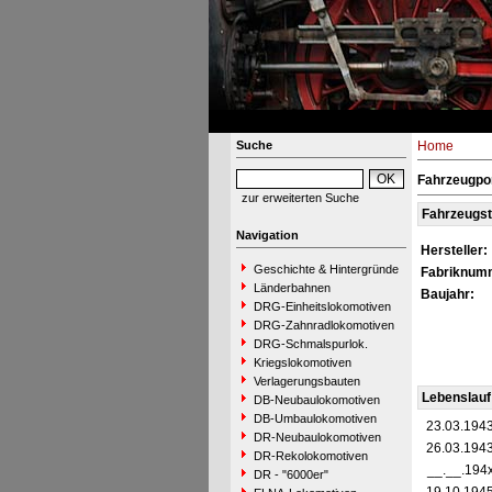
Suche
Home
Fahrzeugpor
zur erweiterten Suche
Fahrzeugs
Navigation
Hersteller:
Geschichte & Hintergründe
Fabriknum
Länderbahnen
Baujahr:
DRG-Einheitslokomotiven
DRG-Zahnradlokomotiven
DRG-Schmalspurlok.
Kriegslokomotiven
Verlagerungsbauten
Lebenslauf
DB-Neubaulokomotiven
DB-Umbaulokomotiven
23.03.194
DR-Neubaulokomotiven
26.03.194
DR-Rekolokomotiven
__.__.194
DR - "6000er"