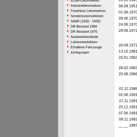
19.10.194
ELNA-Lokomotiven
Industrielokomotiven
08.09.195
Feuerlose Lokomotiven
01.06.197
Sonderkonstruktionen
09.06.197
SAAR (1920 - 1935)
24.06.197
DB-Bestand 1968
28.08.197
DR-Bestand 1970
Auslandsbestände
Lokbestandslisten
29.09.197
Erhaltene Fahrzeuge
13.10.198
Zerlegungen
20.01.198
28.02.198
20.08.198
01.11.198
01.06.199
21.11.199
25.12.199
07.06.199
09.11.199
__.__.199