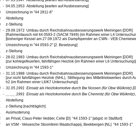
5
-
07.03.1947 Abstellung [warten auf Ausbesserung]
1
-
04.05.1953 Abstellung [warten auf Ausbesserung]
0
Umzeichnung in "44 2811-6"
0
Abstellung
0
z-Stellung
2
-
29.09.1972 Umbau durch Reichsbahnausbesserungswerk Meiningen [DDR]
[Rahmentausch mit 44 0593-2 (SACM 7849) (im Rahmen einer L4 Untersuchun
[bisheriger Kessel am 27.09.1972 als Dampfspender an CWN - VEB Chemiewer
2
Umzeichnung in "44 0593-2" [2. Besetzung]
1
z-Stellung
3
-
28.02.1983 Umbau durch Reichsbahnausbesserungswerk Meiningen [DDR]
[zur kohlegefeuerten, fahrfähigen Heizlok (im Rahmen einer L6 Untersuchung)]
3
Umzeichnung in "44 1593-1"
8
-
31.10.1988 Umbau durch Reichsbahnausbesserungswerk Meiningen [DDR]
[zur nicht fahrfähigen Heizlok (NHL), Stilllegung des Mitteltriebwerkes durch 
h2 (im Rahmen einer L6/K7 Untersuchung)]
8
-
31.05.1991
Einsatz als Heizlokomotive durch Bw Nossen (für Obw Wülknitz)
[
1
-
__.__.1991
Einsatz als Heizlokomotive durch Bw Chemnitz (für Obw Wülknitz)
1
Abstellung
1
z-Stellung [nachträglich]
1
Ausmusterung
2
an Privat, Claus-Peter Vedder, Celle [D] "44 1593-1" [abgst. in Staßfurt]
7
an VSM - Veluwsche Stoomtrein Maatschappij, Beekbergen [NL] "44 1593-1"