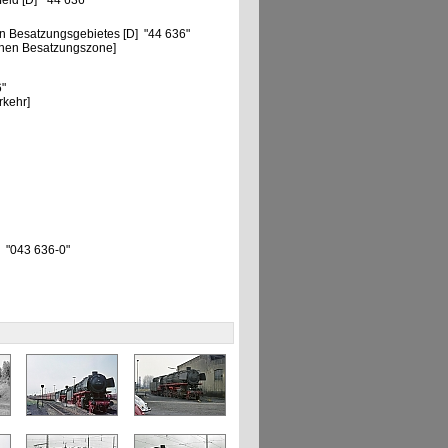
eld [D] "44 636"
n Besatzungsgebietes [D] "44 636"
chen Besatzungszone]
6"
rkehr]
 "043 636-0"