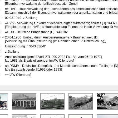
5
=> RBGD - Reichsbahn-Generaldirektion der britischen Besatzungszone, Bielef
[Eisenbahnverwaltung der britisch besetzten Zone]
6
=> HVE - Hauptverwaltung der Eisenbahnen des amerikanischen und britische
[Zusammenschluß der Eisenbahnverwaltungen der amerikanischen und britis
7
-
02.03.1949 z-Stellung
8
=> VfV - Verwaltung für Verkehr des vereinigten Wirtschaftsgebietes [D] "44 63
[Eingliederung der HVE als Hauptabteilung Eisenbahn in die Verwaltung für Ve
9
=> DB - Deutsche Bundesbahn [D] "44 636"
0
-
20.04.1960 Umbau durch Ausbesserungswerk Braunschweig [D]
[Ausrüstung mit Ölhauptfeuerung (im Rahmen einer L3 Untersuchung)]
8
Umzeichnung in "043 636-0"
7
z-Stellung
7
Ausmusterung [gemäß Verf. ZTL 200.2002 Fau 2/1 vom 06.10.1977]
[ab 1983 als Ersatzteilspender im AW Offenburg]
x
an DDMM - Deutsches Dampflok- und Modelleisenbahnmuseum, Tuttlingen [D]
[als Ersatzteilspender] [1992 oder 1993]
3
++ [AW Offenburg]