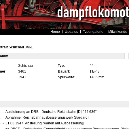
Home
Updates
Typengalerie
Mitwirkende
trait Schichau 3461
tamm
Schichau
Typ:
44
mer:
3461
Bauart:
1'E-h3
1941
Spurweite:
1435 mm
1
Auslieferung an DRB - Deutsche Reichsbahn [D] "44 636"
1
Abnahme [Reichsbahnausbesserungswerk Stargard]
5
-
31.03.1947 Abstellung [warten auf Ausbesserung]