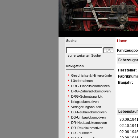
Suche
Home
Fahrzeugpor
zur erweiterten Suche
Fahrzeugs
Navigation
Hersteller:
Geschichte & Hintergründe
Fabriknum
Länderbahnen
Baujahr:
DRG-Einheitslokomotiven
DRG-Zahnradlokomotiven
DRG-Schmalspurlok.
Kriegslokomotiven
Verlagerungsbauten
Lebenslauf
DB-Neubaulokomotiven
DB-Umbaulokomotiven
30.09.194
DR-Neubaulokomotiven
02.10.194
DR-Rekolokomotiven
02.06.194
DR - "6000er"