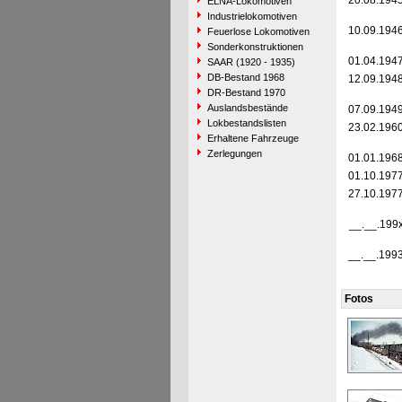
20.08.194
ELNA-Lokomotiven
Industrielokomotiven
10.09.194
Feuerlose Lokomotiven
Sonderkonstruktionen
01.04.194
SAAR (1920 - 1935)
DB-Bestand 1968
12.09.194
DR-Bestand 1970
Auslandsbestände
07.09.194
Lokbestandslisten
23.02.196
Erhaltene Fahrzeuge
Zerlegungen
01.01.196
01.10.197
27.10.197
__.__.199
__.__.199
Fotos