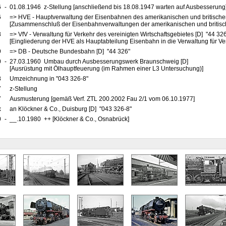
6
-
01.08.1946 z-Stellung [anschließend bis 18.08.1947 warten auf Ausbesserung
6
=> HVE - Hauptverwaltung der Eisenbahnen des amerikanischen und britische
[Zusammenschluß der Eisenbahnverwaltungen der amerikanischen und britis
8
=> VfV - Verwaltung für Verkehr des vereinigten Wirtschaftsgebietes [D] "44 32
[Eingliederung der HVE als Hauptabteilung Eisenbahn in die Verwaltung für Ve
9
=> DB - Deutsche Bundesbahn [D] "44 326"
0
-
27.03.1960 Umbau durch Ausbesserungswerk Braunschweig [D]
[Ausrüstung mit Ölhauptfeuerung (im Rahmen einer L3 Untersuchung)]
8
Umzeichnung in "043 326-8"
7
z-Stellung
7
Ausmusterung [gemäß Verf. ZTL 200.2002 Fau 2/1 vom 06.10.1977]
x
an Klöckner & Co., Duisburg [D] "043 326-8"
0
-
__.10.1980 ++ [Klöckner & Co., Osnabrück]