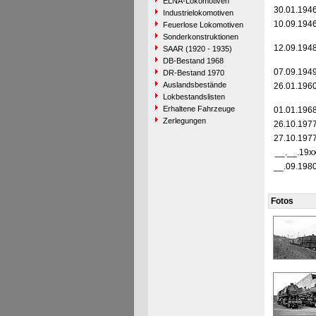
ELNA-Lokomotiven
30.01.194
Industrielokomotiven
10.09.194
Feuerlose Lokomotiven
Sonderkonstruktionen
12.09.194
SAAR (1920 - 1935)
DB-Bestand 1968
07.09.194
DR-Bestand 1970
Auslandsbestände
26.01.196
Lokbestandslisten
Erhaltene Fahrzeuge
01.01.196
Zerlegungen
26.10.197
27.10.197
__.__.19x
__.09.198
Fotos