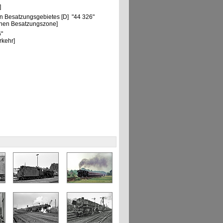
]
n Besatzungsgebietes [D] "44 326"
chen Besatzungszone]
6"
rkehr]