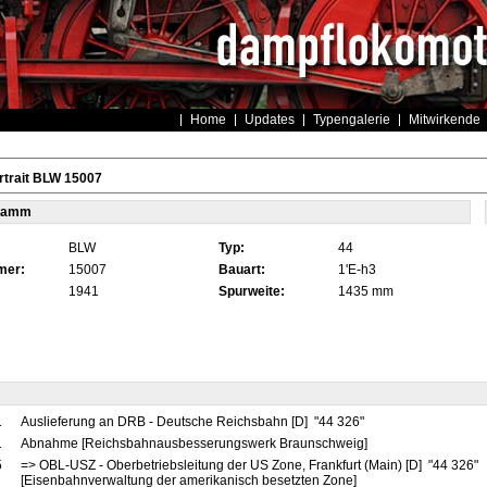
Home
Updates
Typengalerie
Mitwirkende
rtrait BLW 15007
tamm
BLW
Typ:
44
mer:
15007
Bauart:
1'E-h3
1941
Spurweite:
1435 mm
1
Auslieferung an DRB - Deutsche Reichsbahn [D] "44 326"
1
Abnahme [Reichsbahnausbesserungswerk Braunschweig]
5
=> OBL-USZ - Oberbetriebsleitung der US Zone, Frankfurt (Main) [D] "44 326"
[Eisenbahnverwaltung der amerikanisch besetzten Zone]