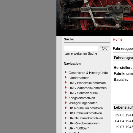
Suche
Home
Fahrzeugpo
zur erweiterten Suche
Fahrzeugs
Navigation
Hersteller:
Geschichte & Hintergründe
Fabriknum
Länderbahnen
Baujahr:
DRG-Einheitslokomotiven
DRG-Zahnradlokomotiven
DRG-Schmalspurlok.
Kriegslokomotiven
Verlagerungsbauten
Lebenslauf
DB-Neubaulokomotiven
DB-Umbaulokomotiven
29.03.194
DR-Neubaulokomotiven
04.04.194
DR-Rekolokomotiven
19.07.194
DR - "6000er"