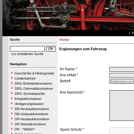
Suche
Home
Ergänzungen zum Fahrzeug
zur erweiterten Suche
Navigation
Ihr Name *
Geschichte & Hintergründe
Ihre eMail *
Länderbahnen
Betreff
DRG-Einheitslokomotiven
DRG-Zahnradlokomotiven
Ihre Nachricht *
DRG-Schmalspurlok.
Kriegslokomotiven
Verlagerungsbauten
DB-Neubaulokomotiven
DB-Umbaulokomotiven
DR-Neubaulokomotiven
DR-Rekolokomotiven
DR - "6000er"
Spam-Schutz *