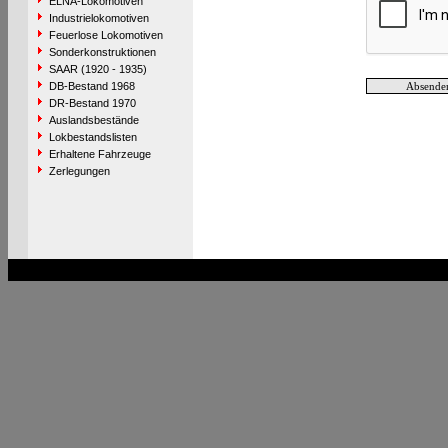
ELNA-Lokomotiven
Industrielokomotiven
Feuerlose Lokomotiven
Sonderkonstruktionen
SAAR (1920 - 1935)
DB-Bestand 1968
DR-Bestand 1970
Auslandsbestände
Lokbestandslisten
Erhaltene Fahrzeuge
Zerlegungen