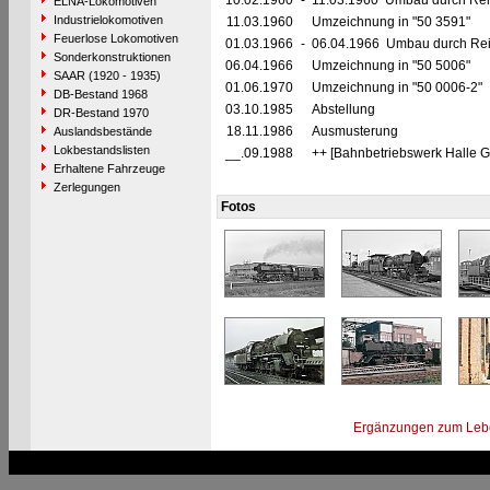
10.02.1960
-
11.03.1960 Umbau durch Reic
ELNA-Lokomotiven
Industrielokomotiven
11.03.1960
Umzeichnung in "50 3591"
Feuerlose Lokomotiven
01.03.1966
-
06.04.1966 Umbau durch Rei
Sonderkonstruktionen
06.04.1966
Umzeichnung in "50 5006"
SAAR (1920 - 1935)
01.06.1970
Umzeichnung in "50 0006-2"
DB-Bestand 1968
03.10.1985
Abstellung
DR-Bestand 1970
18.11.1986
Ausmusterung
Auslandsbestände
Lokbestandslisten
__.09.1988
++ [Bahnbetriebswerk Halle G
Erhaltene Fahrzeuge
Zerlegungen
Fotos
Ergänzungen zum Leb