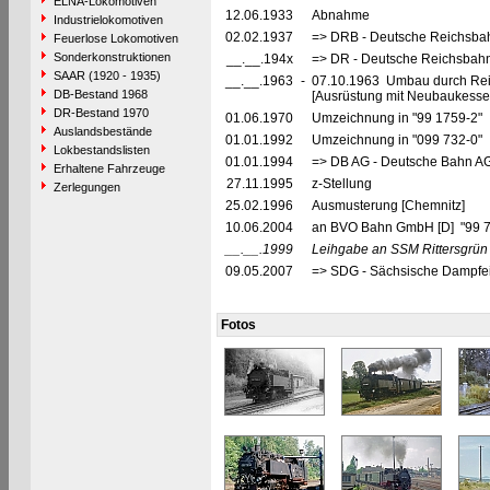
ELNA-Lokomotiven
12.06.1933
Abnahme
Industrielokomotiven
02.02.1937
=> DRB - Deutsche Reichsbah
Feuerlose Lokomotiven
Sonderkonstruktionen
__.__.194x
=> DR - Deutsche Reichsbahn
SAAR (1920 - 1935)
__.__.1963
-
07.10.1963 Umbau durch Reic
DB-Bestand 1968
[Ausrüstung mit Neubaukessel
DR-Bestand 1970
01.06.1970
Umzeichnung in "99 1759-2"
Auslandsbestände
01.01.1992
Umzeichnung in "099 732-0"
Lokbestandslisten
01.01.1994
=> DB AG - Deutsche Bahn AG
Erhaltene Fahrzeuge
27.11.1995
z-Stellung
Zerlegungen
25.02.1996
Ausmusterung [Chemnitz]
10.06.2004
an BVO Bahn GmbH [D] "99 
__.__.1999
Leihgabe an SSM Rittersgrün
09.05.2007
=> SDG - Sächsische Dampfei
Fotos