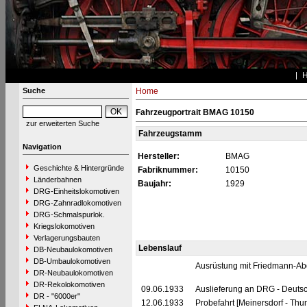
Suche
Home
Fahrzeugportrait BMAG 10150
zur erweiterten Suche
Fahrzeugstamm
Navigation
Hersteller:
BMAG
Geschichte & Hintergründe
Fabriknummer:
10150
Länderbahnen
Baujahr:
1929
DRG-Einheitslokomotiven
DRG-Zahnradlokomotiven
DRG-Schmalspurlok.
Kriegslokomotiven
Verlagerungsbauten
Lebenslauf
DB-Neubaulokomotiven
DB-Umbaulokomotiven
Ausrüstung mit Friedmann-Ab
DR-Neubaulokomotiven
DR-Rekolokomotiven
09.06.1933
Auslieferung an DRG - Deutsc
DR - "6000er"
12.06.1933
Probefahrt [Meinersdorf - Thu