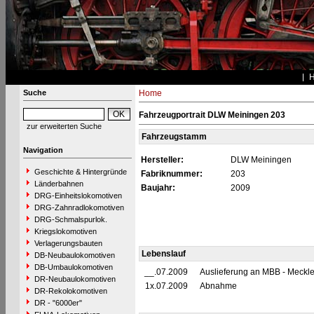
Suche
Home
Fahrzeugportrait DLW Meiningen 203
zur erweiterten Suche
Fahrzeugstamm
Navigation
Hersteller:
DLW Meiningen
Geschichte & Hintergründe
Fabriknummer:
203
Länderbahnen
Baujahr:
2009
DRG-Einheitslokomotiven
DRG-Zahnradlokomotiven
DRG-Schmalspurlok.
Kriegslokomotiven
Verlagerungsbauten
Lebenslauf
DB-Neubaulokomotiven
DB-Umbaulokomotiven
__.07.2009
Auslieferung an MBB - Meckl
DR-Neubaulokomotiven
1x.07.2009
Abnahme
DR-Rekolokomotiven
DR - "6000er"