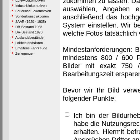
zukommen zu lassen. Das 
ELNA-Lokomotiven
Industrielokomotiven
auswählen, Angaben e
Feuerlose Lokomotiven
anschließend das hochge
Sonderkonstruktionen
SAAR (1920 - 1935)
System einstellen. Wir b
DB-Bestand 1968
welche Fotos tatsächlich
DR-Bestand 1970
Auslandsbestände
Lokbestandslisten
Mindestanforderungen: B
Erhaltene Fahrzeuge
Zerlegungen
mindestens 800 / 600 P
Bilder mit exakt 750 
Bearbeitungszeit erspare
Bevor wir Ihr Bild verw
folgender Punkte:
Ich bin der Bildurhe
habe die Nutzungsrec
erhalten. Hiermit bef
Ansprüchen Dritter a