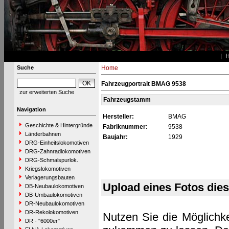
Suche
Home
Fahrzeugportrait BMAG 9538
zur erweiterten Suche
Fahrzeugstamm
Navigation
Hersteller:
BMAG
Geschichte & Hintergründe
Fabriknummer:
9538
Länderbahnen
Baujahr:
1929
DRG-Einheitslokomotiven
DRG-Zahnradlokomotiven
DRG-Schmalspurlok.
Kriegslokomotiven
Verlagerungsbauten
Upload eines Fotos die
DB-Neubaulokomotiven
DB-Umbaulokomotiven
DR-Neubaulokomotiven
DR-Rekolokomotiven
Nutzen Sie die Möglichke
DR - "6000er"