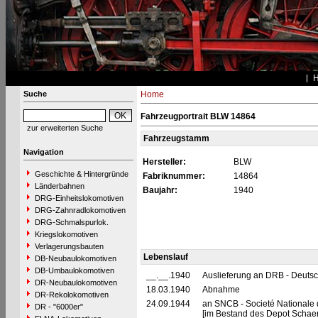
Suche
Home
Fahrzeugportrait BLW 14864
zur erweiterten Suche
Fahrzeugstamm
Navigation
Hersteller:
BLW
Geschichte & Hintergründe
Fabriknummer:
14864
Länderbahnen
Baujahr:
1940
DRG-Einheitslokomotiven
DRG-Zahnradlokomotiven
DRG-Schmalspurlok.
Kriegslokomotiven
Verlagerungsbauten
Lebenslauf
DB-Neubaulokomotiven
DB-Umbaulokomotiven
__.__.1940
Auslieferung an DRB - Deutsc
DR-Neubaulokomotiven
18.03.1940
Abnahme
DR-Rekolokomotiven
24.09.1944
an SNCB - Societé Nationale 
DR - "6000er"
[im Bestand des Depot Schaerb