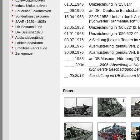
ELNA-Lokomotiven
01.01.1946
Umzeichnung in "25.014"
Industrielokomotiven
__.06.1950
an DB - Deutsche Bundesbahn
Feuerlose Lokomotiven
Sonderkonstruktionen
16.04.1958
-
22.05.1958 Umbau durch Aus
["Schwerter Rahmentausch" (
SAAR (1920 - 1935)
DB-Bestand 1968
22.05.1958
Umzeichnung in "50 622" [2. 
DR-Bestand 1970
01.01.1968
Umzeichnung in "050 622-0"
Auslandsbestände
08.07.1976
z-Stellung [Lok mit Tender im
Lokbestandslisten
28.09.1976
Ausmusterung [gemäß Verf. Z
Erhaltene Fahrzeuge
30.09.1976
Ausmusterung [gemäß Verf. B
Zerlegungen
__.__.1983
an DB Museum, Nürnberg [D]
__.__.200x
-
__.__.2006
Abstellung in Nü
[Schwerste Beschädigung bei
__.05.2013
Ausstellung im DB Museum N
Fotos