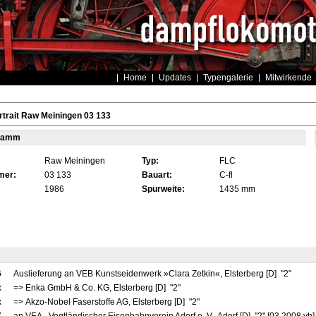
Home
Updates
Typengalerie
Mitwirkende
trait Raw Meiningen 03 133
tamm
Raw Meiningen
Typ:
FLC
mer:
03 133
Bauart:
C-fl
1986
Spurweite:
1435 mm
6
Auslieferung an VEB Kunstseidenwerk »Clara Zetkin«, Elsterberg [D] "2"
x
=> Enka GmbH & Co. KG, Elsterberg [D] "2"
x
=> Akzo-Nobel Faserstoffe AG, Elsterberg [D] "2"