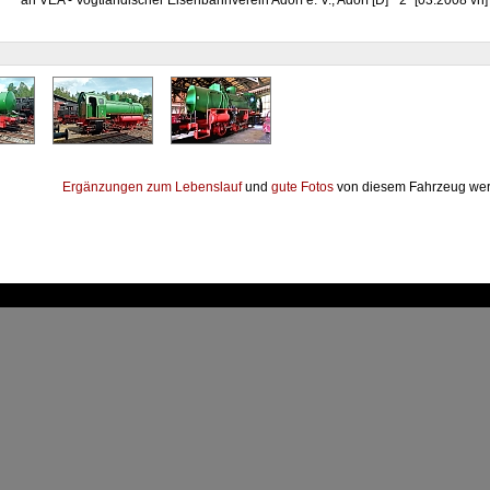
7
an VEA - Vogtländischer Eisenbahnverein Adorf e. V., Adorf [D] "2" [03.2008 vh]
Ergänzungen zum Lebenslauf
und
gute Fotos
von diesem Fahrzeug wer