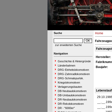
Suche
Home
Fahrzeugpor
zur erweiterten Suche
Fahrzeugs
Navigation
Hersteller:
Geschichte & Hintergründe
Fabriknum
Länderbahnen
Baujahr:
DRG-Einheitslokomotiven
DRG-Zahnradlokomotiven
DRG-Schmalspurlok.
Kriegslokomotiven
Verlagerungsbauten
Lebenslauf
DB-Neubaulokomotiven
DB-Umbaulokomotiven
29.10.198
DR-Neubaulokomotiven
__.__.199
DR-Rekolokomotiven
__.__.199
DR - "6000er"