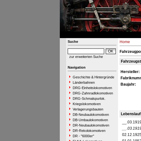
Suche
Home
Fahrzeugpor
zur erweiterten Suche
Fahrzeugs
Navigation
Hersteller:
Geschichte & Hintergründe
Fabriknum
Länderbahnen
Baujahr:
DRG-Einheitslokomotiven
DRG-Zahnradlokomotiven
DRG-Schmalspurlok.
Kriegslokomotiven
Verlagerungsbauten
Lebenslauf
DB-Neubaulokomotiven
DB-Umbaulokomotiven
__.03.191
DR-Neubaulokomotiven
__.03.191
DR-Rekolokomotiven
02.12.192
DR - "6000er"