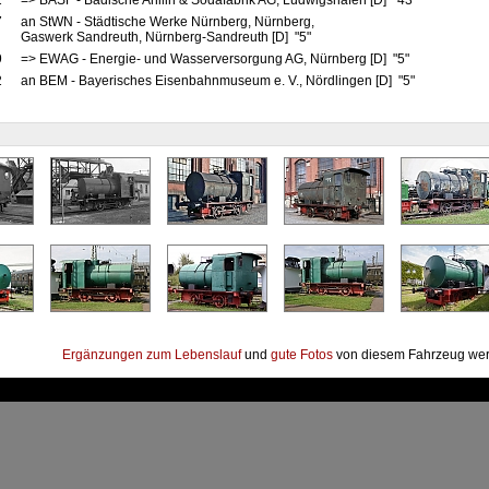
2
=> BASF - Badische Anilin & Sodafabrik AG, Ludwigshafen [D] "43"
7
an StWN - Städtische Werke Nürnberg, Nürnberg,
Gaswerk Sandreuth, Nürnberg-Sandreuth [D] "5"
9
=> EWAG - Energie- und Wasserversorgung AG, Nürnberg [D] "5"
2
an BEM - Bayerisches Eisenbahnmuseum e. V., Nördlingen [D] "5"
Ergänzungen zum Lebenslauf
und
gute Fotos
von diesem Fahrzeug wer