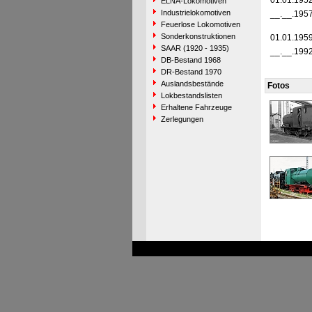
01.01.195
ELNA-Lokomotiven
Industrielokomotiven
__.__.195
Feuerlose Lokomotiven
Sonderkonstruktionen
01.01.195
SAAR (1920 - 1935)
__.__.199
DB-Bestand 1968
DR-Bestand 1970
Auslandsbestände
Fotos
Lokbestandslisten
Erhaltene Fahrzeuge
Zerlegungen