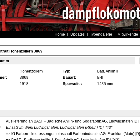
Home
Updates
Typengalerie
Mitwirkende
trait Hohenzollern 3869
tamm
Hohenzollern
Typ:
Bad. Anilin II
mer:
3869
Bauart:
B-fl
1918
Spurweite:
1435 mm
9
Auslieferung an BASF - Badische Anilin- und Sodafabrik AG, Ludwigshafen [D]
9
Einsatz im Werk Ludwigshafen, Ludwigshafen (Rhein)
[D]
"43"
5
=> IG Farben - Interessengemeinschaft Farbenindustrie AG, Frankfurt (Main) [D