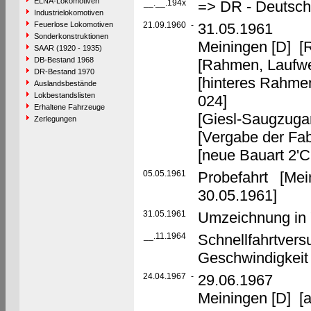
ELNA-Lokomotiven
__.__.194x
=> DR - Deutsch
Industrielokomotiven
Feuerlose Lokomotiven
21.09.1960
-
31.05.1961 U
Sonderkonstruktionen
Meiningen [D] [R
SAAR (1920 - 1935)
DB-Bestand 1968
[Rahmen, Laufwer
DR-Bestand 1970
[hinteres Rahme
Auslandsbestände
Lokbestandslisten
024]
Erhaltene Fahrzeuge
[Giesl-Saugzuga
Zerlegungen
[Vergabe der Fab
[neue Bauart 2'C
05.05.1961
Probefahrt [Mei
30.05.1961]
31.05.1961
Umzeichnung in 
__.11.1964
Schnellfahrtver
Geschwindigkeit
24.04.1967
-
29.06.1967 U
Meiningen [D] [a