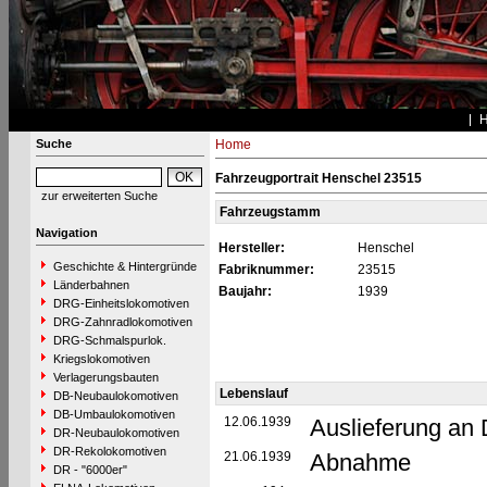
Suche
Home
Fahrzeugportrait Henschel 23515
zur erweiterten Suche
Fahrzeugstamm
Navigation
Hersteller:
Henschel
Geschichte & Hintergründe
Fabriknummer:
23515
Länderbahnen
Baujahr:
1939
DRG-Einheitslokomotiven
DRG-Zahnradlokomotiven
DRG-Schmalspurlok.
Kriegslokomotiven
Verlagerungsbauten
Lebenslauf
DB-Neubaulokomotiven
DB-Umbaulokomotiven
12.06.1939
Auslieferung an
DR-Neubaulokomotiven
DR-Rekolokomotiven
21.06.1939
Abnahme
DR - "6000er"