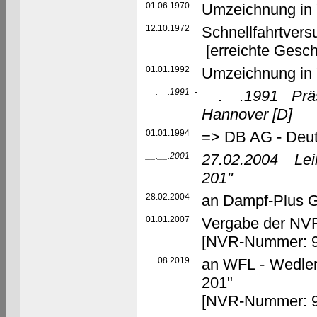
01.06.1970
Umzeichnung in 
12.10.1972
Schnellfahrtver
[erreichte Gesch
01.01.1992
Umzeichnung in 
__.__.1991
-
__.__.1991
Prä
Hannover
[D]
01.01.1994
=> DB AG - Deu
__.__.2001
-
27.02.2004
Le
201"
28.02.2004
an Dampf-Plus 
01.01.2007
Vergabe der N
[NVR-Nummer: 9
__.08.2019
an WFL - Wedler
201"
[NVR-Nummer: 9