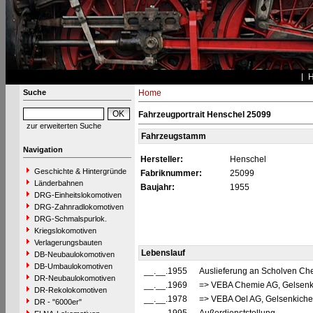
Suche
Home
Fahrzeugportrait Henschel 25099
zur erweiterten Suche
Fahrzeugstamm
Navigation
Hersteller:
Henschel
Geschichte & Hintergründe
Fabriknummer:
25099
Länderbahnen
Baujahr:
1955
DRG-Einheitslokomotiven
DRG-Zahnradlokomotiven
DRG-Schmalspurlok.
Kriegslokomotiven
Verlagerungsbauten
Lebenslauf
DB-Neubaulokomotiven
DB-Umbaulokomotiven
__.__.1955
Auslieferung an Scholven Ch
DR-Neubaulokomotiven
__.__.1969
=> VEBA Chemie AG, Gelsenk
DR-Rekolokomotiven
__.__.1978
=> VEBA Oel AG, Gelsenkiche
DR - "6000er"