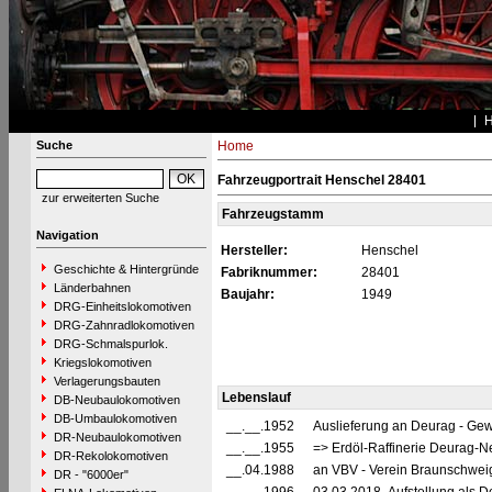
Suche
Home
Fahrzeugportrait Henschel 28401
zur erweiterten Suche
Fahrzeugstamm
Navigation
Hersteller:
Henschel
Geschichte & Hintergründe
Fabriknummer:
28401
Länderbahnen
Baujahr:
1949
DRG-Einheitslokomotiven
DRG-Zahnradlokomotiven
DRG-Schmalspurlok.
Kriegslokomotiven
Verlagerungsbauten
Lebenslauf
DB-Neubaulokomotiven
DB-Umbaulokomotiven
__.__.1952
Auslieferung an Deurag - Gewe
DR-Neubaulokomotiven
__.__.1955
=> Erdöl-Raffinerie Deurag-N
DR-Rekolokomotiven
__.04.1988
an VBV - Verein Braunschweig
DR - "6000er"