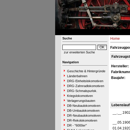
Suche
Home
Fahrzeugpor
zur erweiterten Suche
Fahrzeugs
Navigation
Hersteller:
Geschichte & Hintergründe
Fabriknum
Länderbahnen
Baujahr:
DRG-Einheitslokomotiven
DRG-Zahnradlokomotiven
DRG-Schmalspurlok.
Kriegslokomotiven
Verlagerungsbauten
Lebenslauf
DB-Neubaulokomotiven
DB-Umbaulokomotiven
__.__.190
DR-Neubaulokomotiven
DR-Rekolokomotiven
__.05.190
DR - "6000er"
01.04.192