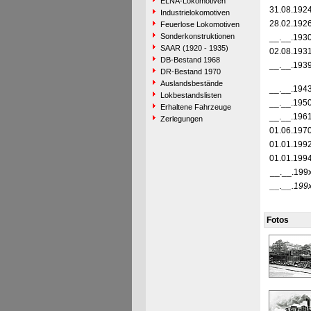
ELNA-Lokomotiven
31.08.192
Industrielokomotiven
28.02.192
Feuerlose Lokomotiven
Sonderkonstruktionen
__.__.193
SAAR (1920 - 1935)
02.08.193
DB-Bestand 1968
__.__.193
DR-Bestand 1970
Auslandsbestände
__.__.194
Lokbestandslisten
__.__.195
Erhaltene Fahrzeuge
__.__.196
Zerlegungen
01.06.197
01.01.199
01.01.199
__.__.199
__.__.199
Fotos