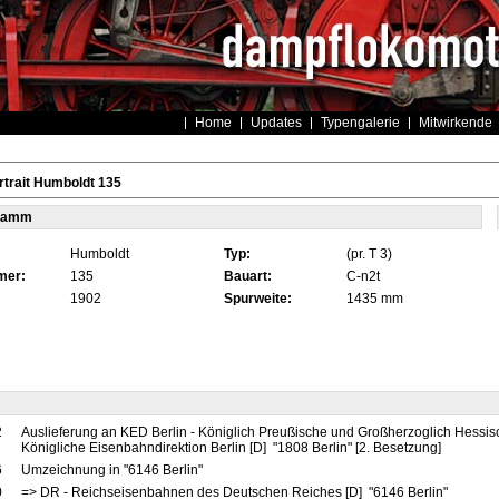
Home
Updates
Typengalerie
Mitwirkende
trait Humboldt 135
tamm
Humboldt
Typ:
(pr. T 3)
mer:
135
Bauart:
C-n2t
1902
Spurweite:
1435 mm
2
Auslieferung an KED Berlin - Königlich Preußische und Großherzoglich Hessis
Königliche Eisenbahndirektion Berlin [D] "1808 Berlin" [2. Besetzung]
6
Umzeichnung in "6146 Berlin"
0
=> DR - Reichseisenbahnen des Deutschen Reiches [D] "6146 Berlin"