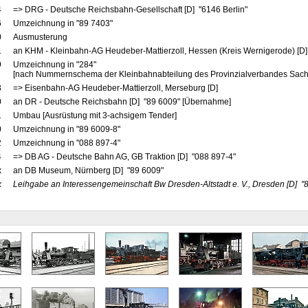
4
=> DRG - Deutsche Reichsbahn-Gesellschaft [D] "6146 Berlin"
6
Umzeichnung in "89 7403"
0
Ausmusterung
1
an KHM - Kleinbahn-AG Heudeber-Mattierzoll, Hessen (Kreis Wernigerode) [D] 
9
Umzeichnung in "284"
[nach Nummernschema der Kleinbahnabteilung des Provinzialverbandes Sach
3
=> Eisenbahn-AG Heudeber-Mattierzoll, Merseburg [D]
0
an DR - Deutsche Reichsbahn [D] "89 6009" [Übernahme]
1
Umbau [Ausrüstung mit 3-achsigem Tender]
0
Umzeichnung in "89 6009-8"
2
Umzeichnung in "088 897-4"
4
=> DB AG - Deutsche Bahn AG, GB Traktion [D] "088 897-4"
x
an DB Museum, Nürnberg [D] "89 6009"
x
Leihgabe an Interessengemeinschaft Bw Dresden-Altstadt e. V., Dresden
[D]
"8