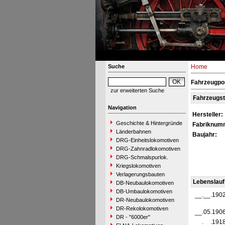
Suche
Home
Fahrzeugpor
zur erweiterten Suche
Fahrzeugs
Navigation
Hersteller:
Geschichte & Hintergründe
Fabriknum
Länderbahnen
Baujahr:
DRG-Einheitslokomotiven
DRG-Zahnradlokomotiven
DRG-Schmalspurlok.
Kriegslokomotiven
Verlagerungsbauten
Lebenslauf
DB-Neubaulokomotiven
DB-Umbaulokomotiven
__.__.190
DR-Neubaulokomotiven
DR-Rekolokomotiven
__.05.190
DR - "6000er"
__.__.191