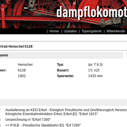
Home
Updates
Typengalerie
Mitwirkende
trait Henschel 6128
tamm
Henschel
Typ:
(pr. T 9.3)
mer:
6128
Bauart:
1'C-n2t
1902
Spurweite:
1435 mm
2
Auslieferung an KED Erfurt - Königlich Preußische und Großherzoglich Hessis
Königliche Eisenbahndirektion Erfurt, Erfurt [D] "Erfurt 1815"
6
Umzeichnung in "Erfurt 7260"
8
=> P.St.B. - Preußische Staatsbahn [D] "Erf 7260"