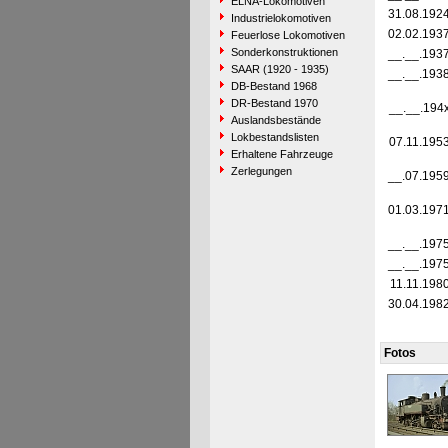
ELNA-Lokomotiven
31.08.192
Industrielokomotiven
02.02.193
Feuerlose Lokomotiven
Sonderkonstruktionen
__.__.193
SAAR (1920 - 1935)
__.__.193
DB-Bestand 1968
DR-Bestand 1970
__.__.194
Auslandsbestände
Lokbestandslisten
07.11.195
Erhaltene Fahrzeuge
Zerlegungen
__.07.195
01.03.197
__.__.197
__.__.197
11.11.198
30.04.198
Fotos