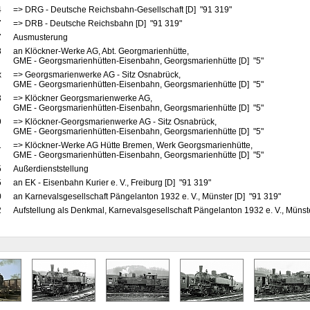
4
=> DRG - Deutsche Reichsbahn-Gesellschaft [D] "91 319"
7
=> DRB - Deutsche Reichsbahn [D] "91 319"
7
Ausmusterung
8
an Klöckner-Werke AG, Abt. Georgmarienhütte,
GME - Georgsmarienhütten-Eisenbahn, Georgsmarienhütte [D] "5"
x
=> Georgsmarienwerke AG - Sitz Osnabrück,
GME - Georgsmarienhütten-Eisenbahn, Georgsmarienhütte [D] "5"
3
=> Klöckner Georgsmarienwerke AG,
GME - Georgsmarienhütten-Eisenbahn, Georgsmarienhütte [D] "5"
9
=> Klöckner-Georgsmarienwerke AG - Sitz Osnabrück,
GME - Georgsmarienhütten-Eisenbahn, Georgsmarienhütte [D] "5"
1
=> Klöckner-Werke AG Hütte Bremen, Werk Georgsmarienhütte,
GME - Georgsmarienhütten-Eisenbahn, Georgsmarienhütte [D] "5"
5
Außerdienststellung
5
an EK - Eisenbahn Kurier e. V., Freiburg [D] "91 319"
0
an Karnevalsgesellschaft Pängelanton 1932 e. V., Münster [D] "91 319"
2
Aufstellung als Denkmal, Karnevalsgesellschaft Pängelanton 1932 e. V., Mün