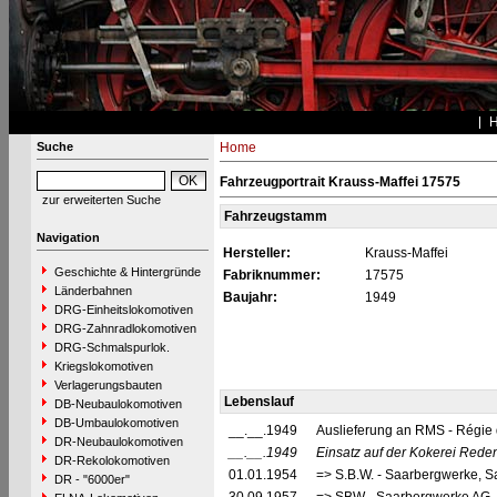
Suche
Home
Fahrzeugportrait Krauss-Maffei 17575
zur erweiterten Suche
Fahrzeugstamm
Navigation
Hersteller:
Krauss-Maffei
Geschichte & Hintergründe
Fabriknummer:
17575
Länderbahnen
Baujahr:
1949
DRG-Einheitslokomotiven
DRG-Zahnradlokomotiven
DRG-Schmalspurlok.
Kriegslokomotiven
Verlagerungsbauten
Lebenslauf
DB-Neubaulokomotiven
DB-Umbaulokomotiven
__.__.1949
Auslieferung an RMS - Régie 
DR-Neubaulokomotiven
__.__.1949
Einsatz auf der Kokerei Rede
DR-Rekolokomotiven
01.01.1954
=> S.B.W. - Saarbergwerke, S
DR - "6000er"