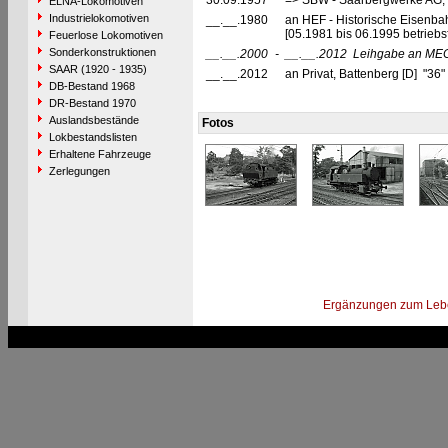
30.09.1957
=> SBW - Saarbergwerke AG, 
ELNA-Lokomotiven
Industrielokomotiven
__.__.1980
an HEF - Historische Eisenbahn
[05.1981 bis 06.1995 betrieb
Feuerlose Lokomotiven
Sonderkonstruktionen
__.__.2000
-
__.__.2012
Leihgabe an MEC
SAAR (1920 - 1935)
__.__.2012
an Privat, Battenberg [D] "36" [
DB-Bestand 1968
DR-Bestand 1970
Auslandsbestände
Fotos
Lokbestandslisten
Erhaltene Fahrzeuge
Zerlegungen
Ergänzungen zum Leb